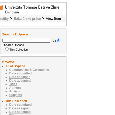
metiky
Bakalářské práce
View Item
Search DSpace
Search DSpace
This Collection
Browse
All of DSpace
Communities & Collections
Date submitted
Date assigned
Date accepted
Titles
Authors
Advisor
Subjects
This Collection
Date submitted
Date assigned
Date accepted