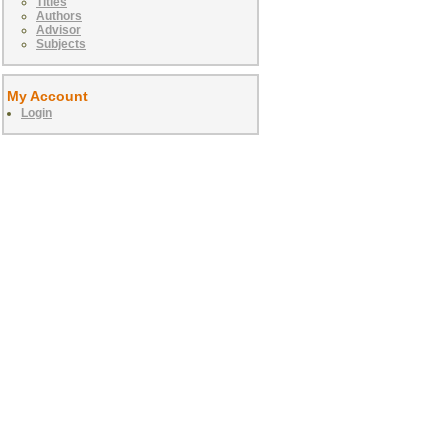
Titles
Authors
Advisor
Subjects
My Account
Login