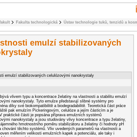
fakult
Fakulta technologická
Ústav technologie tuků, tenzidů a kos
astnosti emulzí stabilizovaných
krystaly
osti emulzí stabilizovaných celulózovými nanokrystaly
ývá vlivem typu a koncentrace želatiny na vlastnosti a stabilitu emulzí
zovými nanokrystaly. Tyto emulze představují slibné systémy pro
ména díky své biokompatibilitě a biodegradabilitě. Teoretická část práce
áště pak emulzím Pickeringovým, celulóze a jejím částicím a je
 V praktické části je popsána příprava emulzních systémů
ovými nanokrystaly a jsou studovány vlivy koncentrace a typu želatiny,
zájemného hmotnostního poměru stabilizátoru a želatiny či hodnoty pH
 a chování těchto systémů. Vliv uvedených parametrů na vlastnosti a
anoven měřením velikosti emulzních kapek a potenciálu, ale taky i