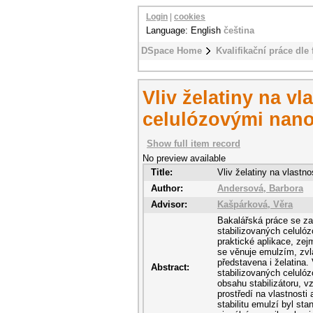
Login
|
cookies
Language: English
čeština
DSpace Home
Kvalifikační práce dle 
Vliv želatiny na vl
celulózovými nano
Show full item record
No preview available
Title:
Vliv želatiny na vlastn
Author:
Andersová, Barbora
Advisor:
Kašpárková, Věra
Bakalářská práce se zab
stabilizovaných celuló
praktické aplikace, zej
se věnuje emulzím, zvl
představena i želatina.
Abstract:
stabilizovaných celulóz
obsahu stabilizátoru, v
prostředí na vlastnosti
stabilitu emulzí byl st