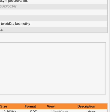
ickým pozorováním.
10563/50347
, tenzidů a kosmetiky
ka
Size
Format
View
Description
2.393Mb
PDF
View/
Open
None