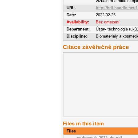
vizuálním a mikroskop
URI:
http://hdl.handle.net/
Date:
2022-02-25
Availability:
Bez omezení
Department:
Ústav technologie tuků
Discipline:
Biomateriály a kosmeti
Citace závěřečné práce
Files in this item
Files
andersová_2022_dp.pdf