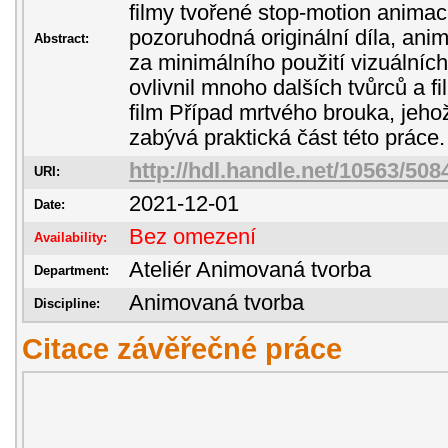
filmy tvořené stop-motion animac
pozoruhodná originální díla, an
Abstract:
za minimálního použití vizuálníc
ovlivnil mnoho dalších tvůrců a fi
film Případ mrtvého brouka, jeh
zabývá praktická část této práce.
http://hdl.handle.net/10563/508
URI:
2021-12-01
Date:
Bez omezení
Availability:
Ateliér Animovaná tvorba
Department:
Animovaná tvorba
Discipline:
Citace závěřečné práce