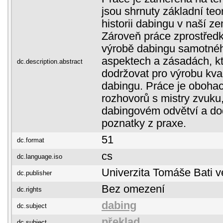
jsou shrnuty základní teo
historii dabingu v naší ze
Zároveň práce zprostřed
výrobě dabingu samotného
aspektech a zásadách, kt
dc.description.abstract
dodržovat pro výrobu kva
dabingu. Práce je oboha
rozhovorů s mistry zvuku,
dabingovém odvětví a dod
poznatky z praxe.
51
dc.format
cs
dc.language.iso
Univerzita Tomáše Bati v
dc.publisher
Bez omezení
dc.rights
dabing
dc.subject
překlad
dc.subject