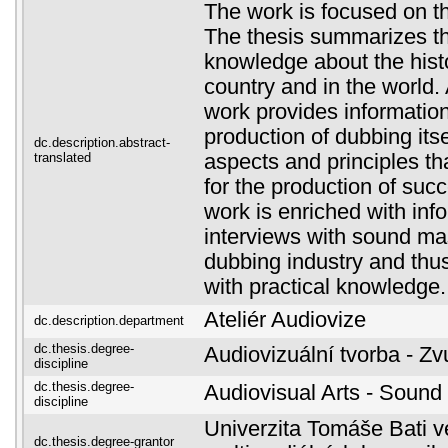
The work is focused on th
The thesis summarizes th
knowledge about the histo
country and in the world.
work provides informatio
production of dubbing itsel
dc.description.abstract-
translated
aspects and principles th
for the production of suc
work is enriched with inf
interviews with sound ma
dubbing industry and thu
with practical knowledge.
Ateliér Audiovize
dc.description.department
dc.thesis.degree-
Audiovizuální tvorba - Z
discipline
dc.thesis.degree-
Audiovisual Arts - Sound 
discipline
Univerzita Tomáše Bati ve
dc.thesis.degree-grantor