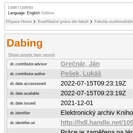
Login
|
cookies
Language: English
čeština
DSpace Home
Kvalifikační práce dle fakult
Fakulta multimediál
Dabing
Show simple item record
Grečnár, Ján
dc.contributor.advisor
Pešek, Lukáš
dc.contributor.author
2022-07-15T09:23:19Z
dc.date.accessioned
2022-07-15T09:23:19Z
dc.date.available
2021-12-01
dc.date.issued
Elektronický archiv Kni
dc.identifier
http://hdl.handle.net/1
dc.identifier.uri
Práce je zaměřena na té