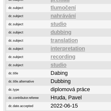
tlumočení
dc.subject
nahrávání
dc.subject
studio
dc.subject
dubbing
dc.subject
translation
dc.subject
interpretation
dc.subject
recording
dc.subject
studio
dc.subject
Dabing
dc.title
Dubbing
dc.title.alternative
diplomová práce
dc.type
Hruda, Pavel
dc.contributor.referee
2022-06-15
dc.date.accepted