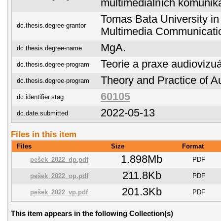
multimediálních komunik
Tomas Bata University in 
dc.thesis.degree-grantor
Multimedia Communicati
MgA.
dc.thesis.degree-name
Teorie a praxe audiovizuá
dc.thesis.degree-program
Theory and Practice of Au
dc.thesis.degree-program
60105
dc.identifier.stag
2022-05-13
dc.date.submitted
Files in this item
Files
Size
Format
1.898Mb
pešek_2022_dp.pdf
PDF
211.8Kb
pešek_2022_op.pdf
PDF
201.3Kb
pešek_2022_vp.pdf
PDF
This item appears in the following Collection(s)