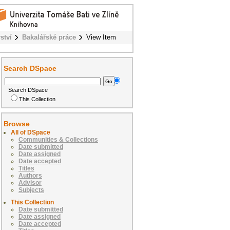
ství
Bakalářské práce
View Item
Search DSpace
Search DSpace
This Collection
Browse
All of DSpace
Communities & Collections
Date submitted
Date assigned
Date accepted
Titles
Authors
Advisor
Subjects
This Collection
Date submitted
Date assigned
Date accepted