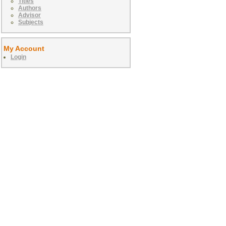
Titles
Authors
Advisor
Subjects
My Account
Login