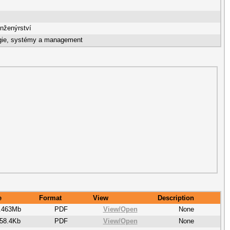
nženýrství
gie, systémy a management
e
Format
View
Description
.463Mb
PDF
View/
Open
None
58.4Kb
PDF
View/
Open
None