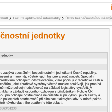
fakult
Fakulta aplikované informatiky
Ústav bezpečnostního inženýr
čnostní jednotky
 jednotky
se zabývá speciálními bezpečnostními jednotkami České republiky,
zemí a mimo něj, včetně jejich historie a současnosti. Speciální
ředevším policejním odstřelovačům, které popisuji v teoretické části a
čtenářům, jaké zbraňové systémy včetně munice používají, jak probíhá
ně může policejní odstřelovač na základě legislativy vystřelit. V
vznikla na základě osobního rozhovoru s příslušníkem Policie ČR
sou pro policejní odstřelovače nejdůležitější při výkonu jejich služby a
ah policejních odstřelovačů při eliminaci tlakových lahví v místě požáru
tně návrhu vlastního opatření v této oblasti.
10563/51230