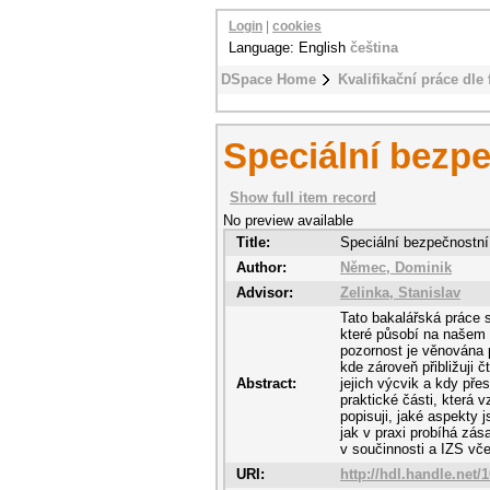
Login
|
cookies
Language: English
čeština
DSpace Home
Kvalifikační práce dle 
Speciální bezpe
Show full item record
No preview available
Title:
Speciální bezpečnostní
Author:
Němec, Dominik
Advisor:
Zelinka, Stanislav
Tato bakalářská práce 
které působí na našem ú
pozornost je věnována p
kde zároveň přibližuji 
Abstract:
jejich výcvik a kdy přes
praktické části, která 
popisuji, jaké aspekty j
jak v praxi probíhá zás
v součinnosti a IZS vče
URI:
http://hdl.handle.net/