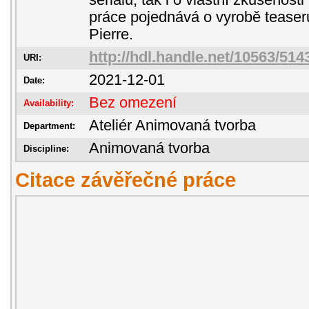
seriálů, tak i o vlastní zkušenosti
práce pojednává o vyrobě tease
Pierre.
http://hdl.handle.net/10563/514
URI:
2021-12-01
Date:
Bez omezení
Availability:
Ateliér Animovaná tvorba
Department:
Animovaná tvorba
Discipline:
Citace závěřečné práce