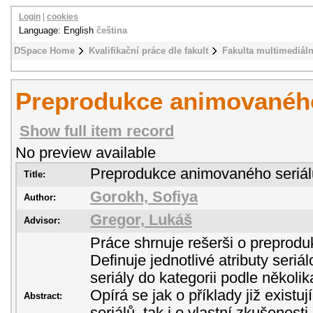
Login
|
cookies
Language: English
čeština
DSpace Home
Kvalifikační práce dle fakult
Fakulta multimediál
Preprodukce animovaného
Show full item record
No preview available
Preprodukce animovaného seriál
Title:
Gorokh, Sofiya
Author:
Gregor, Lukáš
Advisor:
Práce shrnuje rešerši o preprodu
Definuje jednotlivé atributy seriá
seriály do kategorii podle několik
Opírá se jak o příklady již exist
Abstract: