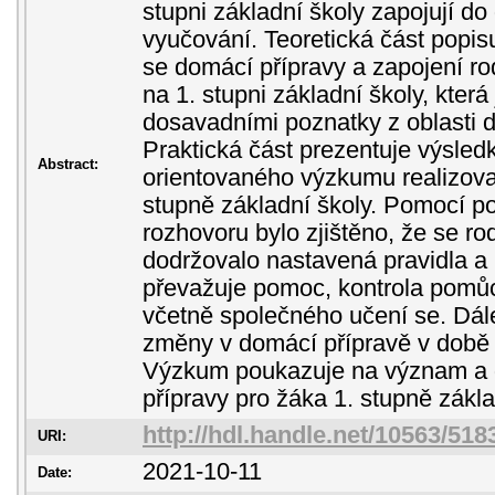
stupni základní školy zapojují do
vyučování. Teoretická část popisu
se domácí přípravy a zapojení ro
na 1. stupni základní školy, která
dosavadními poznatky z oblasti d
Praktická část prezentuje výsledk
Abstract:
orientovaného výzkumu realizova
stupně základní školy. Pomocí p
rozhovoru bylo zjištěno, že se ro
dodržovalo nastavená pravidla a 
převažuje pomoc, kontrola pomů
včetně společného učení se. Dál
změny v domácí přípravě v době
Výzkum poukazuje na význam a d
přípravy pro žáka 1. stupně zákla
http://hdl.handle.net/10563/518
URI:
2021-10-11
Date: