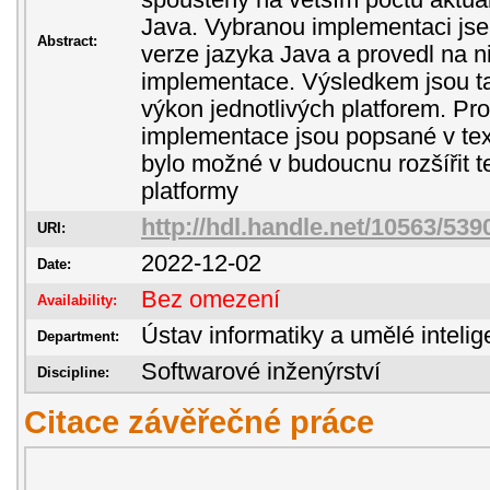
spouštěny na větším počtu aktuál
Java. Vybranou implementaci jsem 
Abstract:
verze jazyka Java a provedl na n
implementace. Výsledkem jsou tab
výkon jednotlivých platforem. P
implementace jsou popsané v text
bylo možné v budoucnu rozšířit t
platformy
http://hdl.handle.net/10563/539
URI:
2022-12-02
Date:
Bez omezení
Availability:
Ústav informatiky a umělé inteli
Department:
Softwarové inženýrství
Discipline:
Citace závěřečné práce