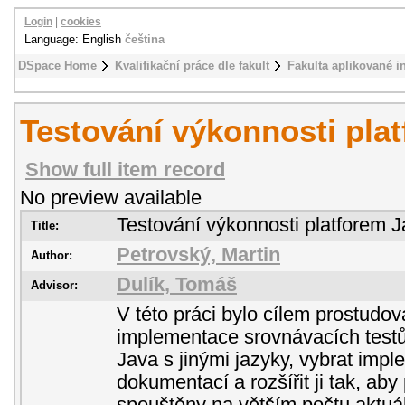
Login
|
cookies
Language: English
čeština
DSpace Home
Kvalifikační práce dle fakult
Fakulta aplikované i
Testování výkonnosti pla
Show full item record
No preview available
Testování výkonnosti platforem 
Title:
Petrovský, Martin
Author:
Dulík, Tomáš
Advisor:
V této práci bylo cílem prostudo
implementace srovnávacích testů
Java s jinými jazyky, vybrat imp
dokumentací a rozšířit ji tak, aby