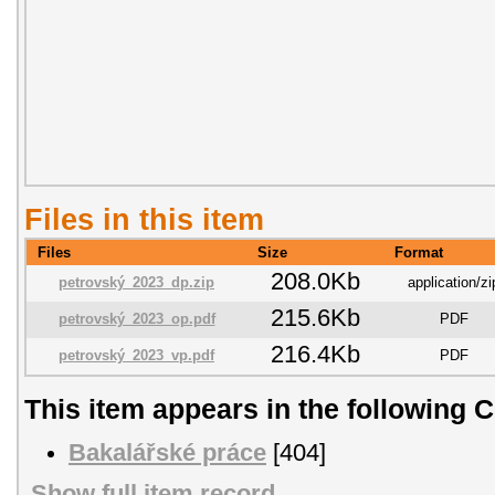
Files in this item
Files
Size
Format
208.0Kb
petrovský_2023_dp.zip
application/zi
215.6Kb
petrovský_2023_op.pdf
PDF
216.4Kb
petrovský_2023_vp.pdf
PDF
This item appears in the following C
Bakalářské práce
[404]
Show full item record