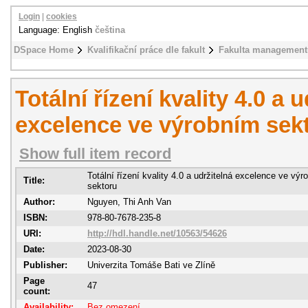
Login
|
cookies
Language: English
čeština
DSpace Home
Kvalifikační práce dle fakult
Fakulta management
Totální řízení kvality 4.0 a 
excelence ve výrobním sek
Show full item record
Totální řízení kvality 4.0 a udržitelná excelence ve vý
Title:
sektoru
Author:
Nguyen, Thi Anh Van
ISBN:
978-80-7678-235-8
URI:
http://hdl.handle.net/10563/54626
Date:
2023-08-30
Publisher:
Univerzita Tomáše Bati ve Zlíně
Page
47
count:
Availability:
Bez omezení