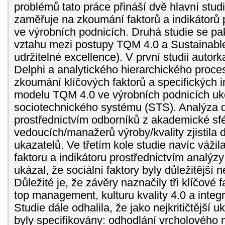
problémů tato práce přináší dvě hlavní studi
zaměřuje na zkoumání faktorů a indikátor
ve výrobních podnicích. Druhá studie se p
vztahu mezi postupy TQM 4.0 a Sustainable
udržitelné excellence). V první studii autork
Delphi a analytického hierarchického proce
zkoumání klíčových faktorů a specifických 
modelu TQM 4.0 ve výrobních podnicích uko
sociotechnického systému (STS). Analýza 
prostřednictvím odborníků z akademické sfé
vedoucích/manažerů výroby/kvality zjistila 
ukazatelů. Ve třetím kole studie navíc vážil
faktoru a indikátoru prostřednictvím analý
ukázal, že sociální faktory byly důležitější n
Důležité je, že závěry naznačily tři klíčové
top management, kulturu kvality 4.0 a integr
Studie dále odhalila, že jako nejkritičtější
byly specifikovány: odhodlání vrcholovéh