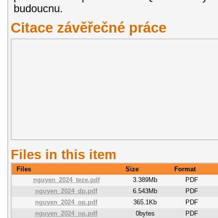
budoucnu.
Citace závěřečné práce
Files in this item
Files
Size
Format
nguyen_2024_teze.pdf
3.389Mb
PDF
nguyen_2024_dp.pdf
6.543Mb
PDF
nguyen_2024_op.pdf
365.1Kb
PDF
nguyen_2024_op.pdf
0bytes
PDF