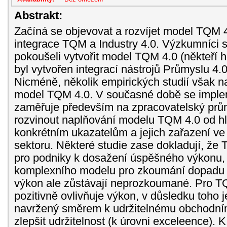
Abstrakt:
Začíná se objevovat a rozvíjet model TQM 4
integrace TQM a Industry 4.0. Výzkumníci 
pokoušeli vytvořit model TQM 4.0 (někteří h
byl vytvořen integrací nástrojů Průmyslu 4
Nicméně, několik empirických studií však n
model TQM 4.0. V současné době se impl
zaměřuje především na zpracovatelský průmy
rozvinout naplňování modelu TQM 4.0 od hl
konkrétním ukazatelům a jejich zařazení v
sektoru. Některé studie zase dokladují, že T
pro podniky k dosažení úspěšného výkonu, 
komplexního modelu pro zkoumání dopadu
výkon ale zůstávají neprozkoumané. Pro TQ
pozitivně ovlivňuje výkon, v důsledku toho 
navržený směrem k udržitelnému obchodn
zlepšit udržitelnost (k úrovni exceleence). 