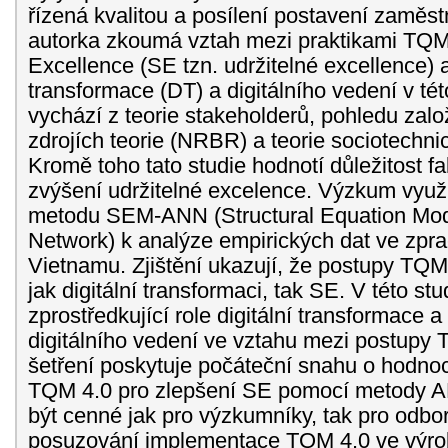
řízená kvalitou a posílení postavení zaměst
autorka zkoumá vztah mezi praktikami TQM
Excellence (SE tzn. udržitelné excellence) a 
transformace (DT) a digitálního vedení v tét
vychází z teorie stakeholderů, pohledu zal
zdrojích teorie (NRBR) a teorie sociotechn
Kromě toho tato studie hodnotí důležitost f
zvýšení udržitelné excelence. Výzkum využív
metodu SEM-ANN (Structural Equation Model
Network) k analýze empirických dat ve zpr
Vietnamu. Zjištění ukazují, že postupy TQM 
jak digitální transformaci, tak SE. V této stu
zprostředkující role digitální transformace a
digitálního vedení ve vztahu mezi postupy 
šetření poskytuje počáteční snahu o hodnoc
TQM 4.0 pro zlepšení SE pomocí metody A
být cenné jak pro výzkumníky, tak pro odbor
posuzování implementace TQM 4.0 ve výrob