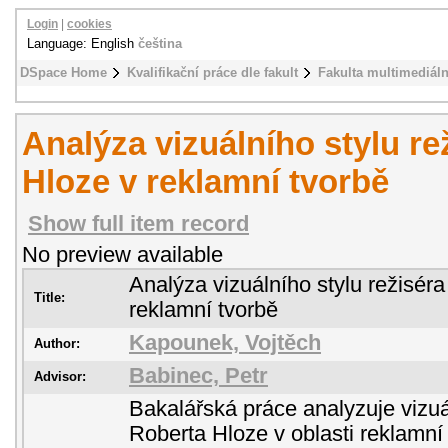
Login
|
cookies
Language: English
čeština
DSpace Home
Kvalifikační práce dle fakult
Fakulta multimediál
Analýza vizuálního stylu re
Hloze v reklamní tvorbě
Show full item record
No preview available
Analýza vizuálního stylu režisér
Title:
reklamní tvorbě
Kapounek, Vojtěch
Author:
Babinec, Petr
Advisor:
Bakalářská práce analyzuje vizuá
Roberta Hloze v oblasti reklamní