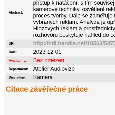
přístup k natáčení, s tím souvisej
kamerové techniky, osvětlení rek
Abstract:
proces tvorby. Dále se zaměřuje
vybraných reklam. Analýza je opř
Hlozových reklam a prostřednict
rozhovoru poskytuje náhled do ce
http://hdl.handle.net/10563/547
URI:
2023-12-01
Date:
Bez omezení
Availability:
Ateliér Audiovize
Department:
Kamera
Discipline:
Citace závěřečné práce