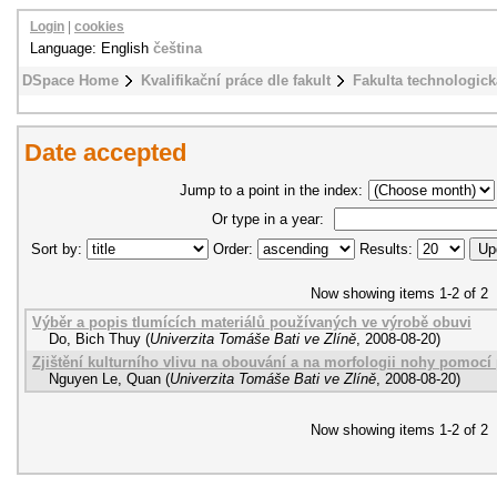
Login
|
cookies
Language: English
čeština
DSpace Home
Kvalifikační práce dle fakult
Fakulta technologick
Date accepted
Jump to a point in the index:
Or type in a year:
Sort by:
Order:
Results:
Now showing items 1-2 of 2
Výběr a popis tlumících materiálů používaných ve výrobě obuvi
Do, Bich Thuy
(
Univerzita Tomáše Bati ve Zlíně
,
2008-08-20
)
Zjištění kulturního vlivu na obouvání a na morfologii nohy pomoc
Nguyen Le, Quan
(
Univerzita Tomáše Bati ve Zlíně
,
2008-08-20
)
Now showing items 1-2 of 2