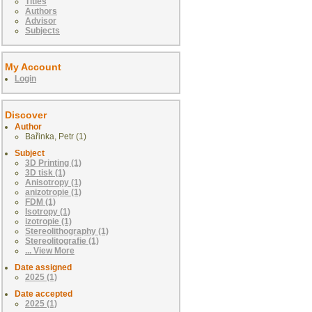
Titles
Authors
Advisor
Subjects
My Account
Login
Discover
Author
Bařinka, Petr (1)
Subject
3D Printing (1)
3D tisk (1)
Anisotropy (1)
anizotropie (1)
FDM (1)
Isotropy (1)
izotropie (1)
Stereolithography (1)
Stereolitografie (1)
... View More
Date assigned
2025 (1)
Date accepted
2025 (1)