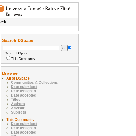
rch
Search DSpace
Search DSpace
This Community
Browse
All of DSpace
Communities & Collections
Date submitted
Date assigned
Date accepted
Titles
Authors
Advisor
Subjects
This Community
Date submitted
Date assigned
Date accepted