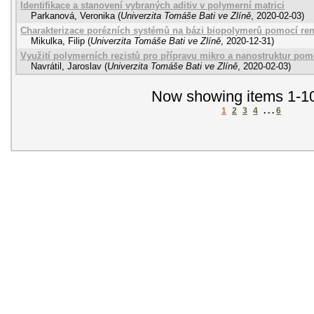
Identifikace a stanovení vybraných aditiv v polymerní matrici
Parkanová, Veronika
(
Univerzita Tomáše Bati ve Zlíně
,
2020-02-03
)
Charakterizace porézních systémů na bázi biopolymerů pomocí re
Mikulka, Filip
(
Univerzita Tomáše Bati ve Zlíně
,
2020-12-31
)
Využití polymerních rezistů pro přípravu mikro a nanostruktur pomo
Navrátil, Jaroslav
(
Univerzita Tomáše Bati ve Zlíně
,
2020-02-03
)
Now showing items 1-10
1
2
3
4
. . .
6