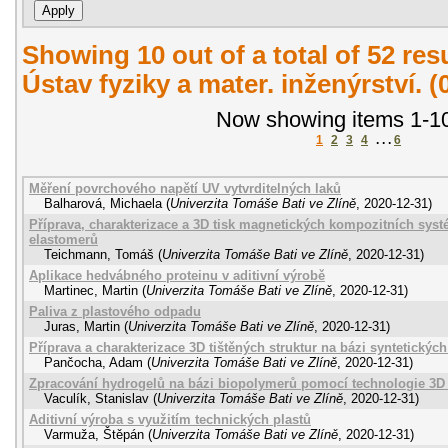
Showing 10 out of a total of 52 re
Ústav fyziky a mater. inženýrství. 
Now showing items 1-10
1
2
3
4
. . .
6
Měření povrchového napětí UV vytvrditelných laků
Balharová, Michaela
(
Univerzita Tomáše Bati ve Zlíně
,
2020-12-31
)
Příprava, charakterizace a 3D tisk magnetických kompozitních sys
elastomerů
Teichmann, Tomáš
(
Univerzita Tomáše Bati ve Zlíně
,
2020-12-31
)
Aplikace hedvábného proteinu v aditivní výrobě
Martinec, Martin
(
Univerzita Tomáše Bati ve Zlíně
,
2020-12-31
)
Paliva z plastového odpadu
Juras, Martin
(
Univerzita Tomáše Bati ve Zlíně
,
2020-12-31
)
Příprava a charakterizace 3D tištěných struktur na bázi syntetickýc
Pančocha, Adam
(
Univerzita Tomáše Bati ve Zlíně
,
2020-12-31
)
Zpracování hydrogelů na bázi biopolymerů pomocí technologie 3D 
Vaculík, Stanislav
(
Univerzita Tomáše Bati ve Zlíně
,
2020-12-31
)
Aditivní výroba s využitím technických plastů
Varmuža, Štěpán
(
Univerzita Tomáše Bati ve Zlíně
,
2020-12-31
)