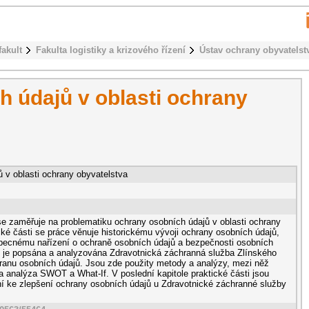
fakult
Fakulta logistiky a krizového řízení
Ústav ochrany obyvatelst
 údajů v oblasti ochrany
 v oblasti ochrany obyvatelstva
se zaměřuje na problematiku ochrany osobních údajů v oblasti ochrany
cké části se práce věnuje historickému vývoji ochrany osobních údajů,
Obecnému nařízení o ochraně osobních údajů a bezpečnosti osobních
ti je popsána a analyzována Zdravotnická záchranná služba Zlínského
ranu osobních údajů. Jsou zde použity metody a analýzy, mezi něž
 a analýza SWOT a What-If. V poslední kapitole praktické části jsou
í ke zlepšení ochrany osobních údajů u Zdravotnické záchranné služby