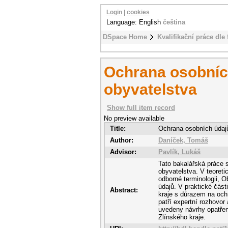
Login
|
cookies
Language: English
čeština
DSpace Home
Kvalifikační práce dle 
Ochrana osobních
obyvatelstva
Show full item record
No preview available
Title:
Ochrana osobních údajů
Author:
Daníček, Tomáš
Advisor:
Pavlík, Lukáš
Tato bakalářská práce 
obyvatelstva. V teoreti
odborné terminologii, 
údajů. V praktické čás
Abstract:
kraje s důrazem na och
patří expertní rozhovor
uvedeny návrhy opatřen
Zlínského kraje.