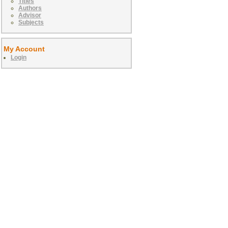
Titles
Authors
Advisor
Subjects
My Account
Login