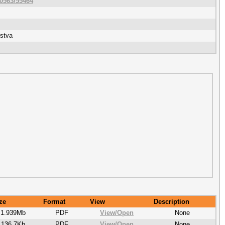
10563/55464
lstva
ze
Format
View
Description
1.939Mb
PDF
View/
Open
None
136.7Kb
PDF
View/
Open
None