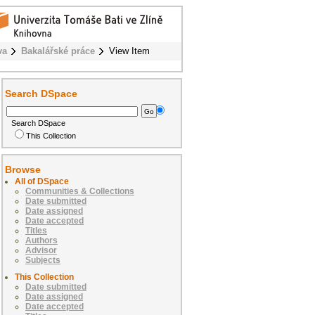
va
Bakalářské práce
View Item
Search DSpace
Search DSpace
This Collection
Browse
All of DSpace
Communities & Collections
Date submitted
Date assigned
Date accepted
Titles
Authors
Advisor
Subjects
This Collection
Date submitted
Date assigned
Date accepted