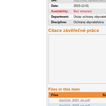
URI:
http://hdl.handle.net/
Date:
2023-12-01
Availability:
Bez omezení
Department:
Ústav ochrany obyvate
Discipline:
Ochrana obyvatelstva
Citace závěřečné práce
Files in this item
Files
Si
daníček_2024_dp.pdf
daníček_2024_op.pdf