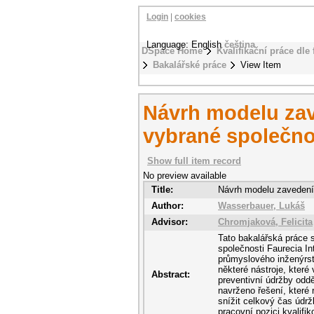
Login
|
cookies
Language: English
čeština
DSpace Home
Kvalifikační práce dle 
Bakalářské práce
View Item
Návrh modelu zav
vybrané společno
Show full item record
No preview available
Title:
Návrh modelu zavedení 
Author:
Wasserbauer, Lukáš
Advisor:
Chromjaková, Felicita
Tato bakalářská práce 
společnosti Faurecia In
průmyslového inženýrstv
některé nástroje, které
Abstract:
preventivní údržby odd
navrženo řešení, které
snížit celkový čas údr
pracovní pozici kvalifi