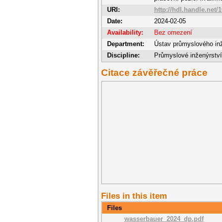
URI:
http://hdl.handle.net/
Date:
2024-02-05
Availability:
Bez omezení
Department:
Ústav průmyslového in
Discipline:
Průmyslové inženýrství
Citace závěřečné práce
Files in this item
Files
wasserbauer_2024_dp.pdf