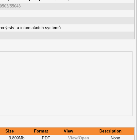
10563/55643
ženýrství a informačních systémů
Size
Format
View
Description
3.809Mb
PDF
View/
Open
None