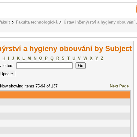
fakult
Fakulta technologická
Ústav inženýrství a hygieny obouvání
ýrství a hygieny obouvání by Subject
H
I
J
K
L
M
N
O
P
Q
R
S
T
U
V
W
X
Y
Z
w letters:
Now showing items 75-94 of 137
Next Page