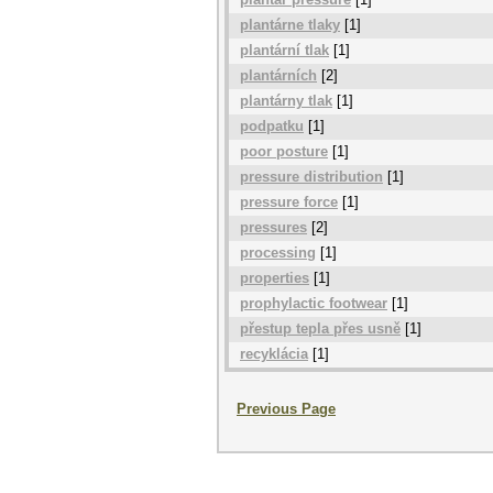
plantárne tlaky
[1]
plantární tlak
[1]
plantárních
[2]
plantárny tlak
[1]
podpatku
[1]
poor posture
[1]
pressure distribution
[1]
pressure force
[1]
pressures
[2]
processing
[1]
properties
[1]
prophylactic footwear
[1]
přestup tepla přes usně
[1]
recyklácia
[1]
Previous Page