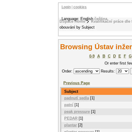
Login
|
cookies
Language: English
čeština
DSpace Home
Kvalifikační práce dle 
obouvání by Subject
Browsing Ústav inžen
0-9
A
B
C
D
E
F
G
Or enter first fe
Order:
Results:
Previous Page
Subject
padnutí sedla
[1]
patní
[1]
peak pressure
[1]
PEDAR
[1]
plantar
[2]
plantar pressure
[1]