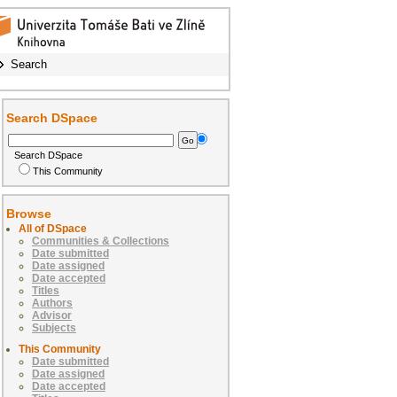
Search
Search DSpace
Search DSpace
This Community
Browse
All of DSpace
Communities & Collections
Date submitted
Date assigned
Date accepted
Titles
Authors
Advisor
Subjects
This Community
Date submitted
Date assigned
Date accepted