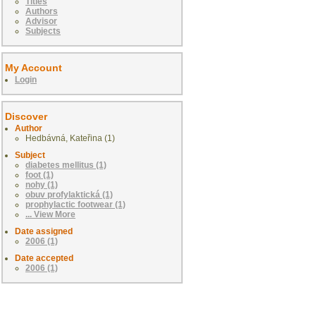
Titles
Authors
Advisor
Subjects
My Account
Login
Discover
Author
Hedbávná, Kateřina (1)
Subject
diabetes mellitus (1)
foot (1)
nohy (1)
obuv profylaktická (1)
prophylactic footwear (1)
... View More
Date assigned
2006 (1)
Date accepted
2006 (1)