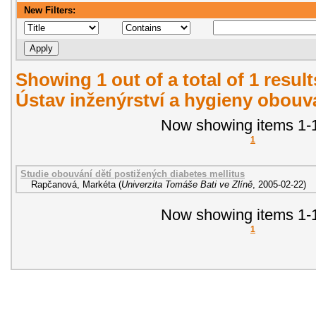
New Filters:
Showing 1 out of a total of 1 resul
Ústav inženýrství a hygieny obouvá
Now showing items 1-1
1
Studie obouvání dětí postižených diabetes mellitus
Rapčanová, Markéta
(
Univerzita Tomáše Bati ve Zlíně
,
2005-02-22
)
Now showing items 1-1
1