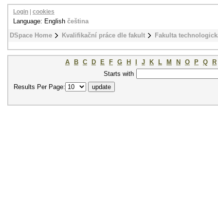
Login
|
cookies
Language: English
čeština
DSpace Home
Kvalifikační práce dle fakult
Fakulta technologick
A
B
C
D
E
F
G
H
I
J
K
L
M
N
O
P
Q
R
Starts with
Results Per Page: