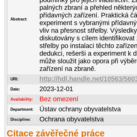
podmínky pro jejich vlastnictví. Z
palných zbraní a přehled někter
přídavných zařízení. Praktická čá
Abstract:
experiment s vybranými přídavným
vliv na přesnost střelby. Výsledk
diskutovány s cílem identifikovat
střelby po instalaci těchto zaříze
dedukci, rešerši a experiment k d
může sloužit jako opora při výbě
zařízení na zbraně.
http://hdl.handle.net/10563/560
URI:
2023-12-01
Date:
Bez omezení
Availability:
Ústav ochrany obyvatelstva
Department:
Ochrana obyvatelstva
Discipline:
Citace závěřečné práce