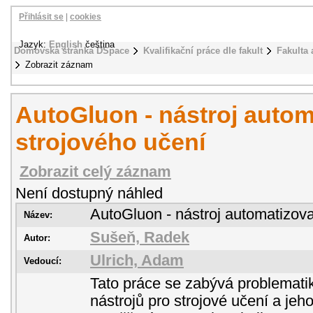
Přihlásit se
|
cookies
Jazyk:
English
čeština
Domovská stránka DSpace
Kvalifikační práce dle fakult
Fakulta 
Zobrazit záznam
AutoGluon - nástroj auto
strojového učení
Zobrazit celý záznam
Není dostupný náhled
AutoGluon - nástroj automatizov
Název:
Sušeň, Radek
Autor:
Ulrich, Adam
Vedoucí:
Tato práce se zabývá problematik
nástrojů pro strojové učení a jeh