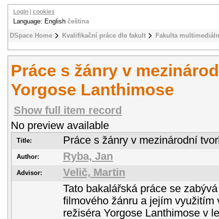
Login
|
cookies
Language: English
čeština
DSpace Home
Kvalifikační práce dle fakult
Fakulta multimediál
Práce s žánry v mezinárod
Yorgose Lanthimose
Show full item record
No preview available
Práce s žánry v mezinárodní tvo
Title:
Ryba, Jan
Author:
Velič, Martin
Advisor:
Tato bakalářská práce se zabývá 
filmového žánru a jejím využitím
režiséra Yorgose Lanthimose v l