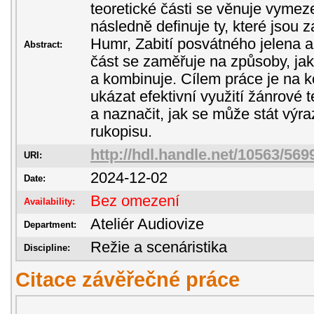
teoretické části se věnuje vymez
následně definuje ty, které jsou 
Humr, Zabití posvátného jelena a
Abstract:
část se zaměřuje na způsoby, jak
a kombinuje. Cílem práce je na k
ukázat efektivní využití žánrové 
a naznačit, jak se může stát vý
rukopisu.
http://hdl.handle.net/10563/569
URI:
2024-12-02
Date:
Bez omezení
Availability:
Ateliér Audiovize
Department:
Režie a scenáristika
Discipline:
Citace závěřečné práce