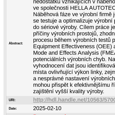
nedostatků vznikajících v náběho
ve společnosti HELLA AUTOTEC
Náběhová fáze ve výrobní firmě 
se testuje a optimalizuje výrobn
do sériové výroby. Cílem práce je 
příčiny výrobních prostojů, zhodno
procesu během výrobních testů p
Abstract:
Equipment Effectiveness (OEE) a
Mode and Effects Analysis (FMEA
potenciálních výrobních chyb. N
vyhodnocení dat jsou identifikov
místa ovlivňující výkon linky, ze
a nesprávné nastavení výrobních
mohou přispět k efektivnějšímu ř
zajištění vyšší kvality výroby.
http://hdl.handle.net/10563/570
URI:
2025-02-10
Date: