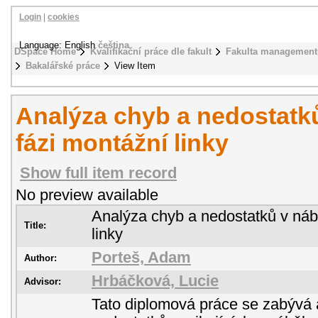
Login
|
cookies
Language: English
čeština
DSpace Home
Kvalifikační práce dle fakult
Fakulta management
Bakalářské práce
View Item
Analýza chyb a nedostatk
fázi montážní linky
Show full item record
No preview available
Analýza chyb a nedostatků v náb
Title:
linky
Porteš, Adam
Author:
Hrbáčková, Lucie
Advisor:
Tato diplomová práce se zabývá 