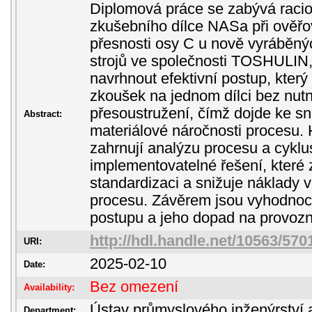
Diplomová práce se zabývá racion
zkušebního dílce NASa při ověřo
přesnosti osy C u nově vyráběn
strojů ve společnosti TOSHULIN, 
navrhnout efektivní postup, kter
zkoušek na jednom dílci bez nutn
přesoustružení, čímž dojde ke sn
Abstract:
materiálové náročnosti procesu. 
zahrnují analýzu procesu a cyk
implementovatelné řešení, které z
standardizaci a snižuje náklady 
procesu. Závěrem jsou vyhodnoc
postupu a jeho dopad na provozn
http://hdl.handle.net/10563/570
URI:
2025-02-10
Date:
Bez omezení
Availability:
Ústav průmyslového inženýrství 
Department: