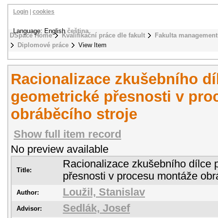
Login
|
cookies
Language: English
čeština
DSpace Home
Kvalifikační práce dle fakult
Fakulta management
Diplomové práce
View Item
Racionalizace zkušebního dí
geometrické přesnosti v pr
obráběcího stroje
Show full item record
No preview available
Racionalizace zkušebního dílce 
Title:
přesnosti v procesu montáže obr
Loužil, Stanislav
Author:
Sedlák, Josef
Advisor: