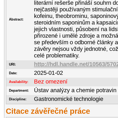
literární rešerše přináší souhrn 
nejčastěji používaným stimulačn
kofeinu, theobrominu, saponino
Abstract:
steroidním saponinům a kapsaici
jejich vlastnosti, působení na li
přirozené i umělé zdroje a možná 
se především o odborné články a 
závěry nejsou vždy jednotné, co
celé problematiky.
http://hdl.handle.net/10563/570
URI:
2025-01-02
Date:
Bez omezení
Availability:
Ústav analýzy a chemie potravin
Department:
Gastronomické technologie
Discipline:
Citace závěřečné práce