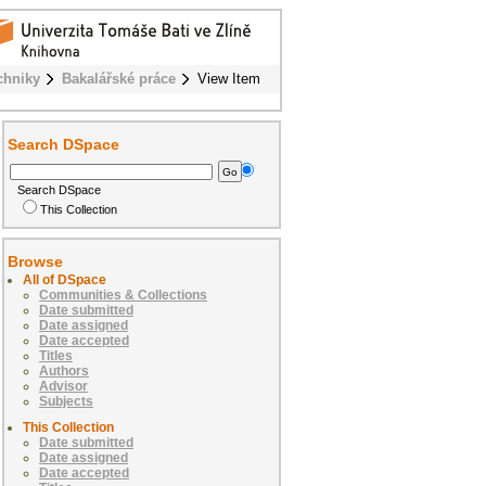
chniky
Bakalářské práce
View Item
Search DSpace
Search DSpace
This Collection
Browse
All of DSpace
Communities & Collections
Date submitted
Date assigned
Date accepted
Titles
Authors
Advisor
Subjects
This Collection
Date submitted
Date assigned
Date accepted