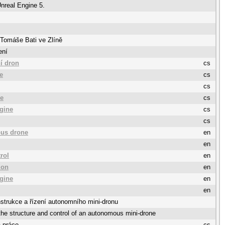
Unreal Engine 5.
 Tomáše Bati ve Zlíně
ení
í dron
cs
e
cs
cs
ce
cs
gine
cs
cs
us drone
en
en
trol
en
ion
en
gine
en
en
strukce a řízení autonomního mini-dronu
the structure and control of an autonomous mini-drone
 práce
cs