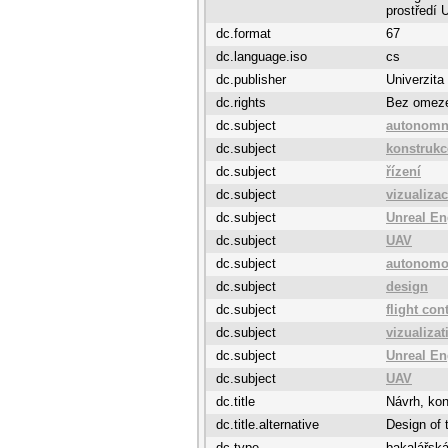
prostředí 
dc.format
67
dc.language.iso
cs
dc.publisher
Univerzita
dc.rights
Bez omez
dc.subject
autonomn
dc.subject
konstrukc
dc.subject
řízení
dc.subject
vizualiza
dc.subject
Unreal En
dc.subject
UAV
dc.subject
autonomo
dc.subject
design
dc.subject
flight con
dc.subject
vizualizat
dc.subject
Unreal En
dc.subject
UAV
dc.title
Návrh, kon
dc.title.alternative
Design of 
dc.type
bakalářská