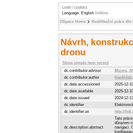
Login
|
cookies
Language: English
čeština
DSpace Home
Kvalifikační práce dle 
Návrh, konstrukc
dronu
Show simple item record
dc.contributor.advisor
Mizera, A
dc.contributor.author
Gajdůšek,
dc.date.accessioned
2025-12-1
dc.date.available
2025-12-1
dc.date.issued
2024-12-1
dc.identifier
Elektroni
dc.identifier.uri
http://hdl
Tato práce
důrazem n
dc.description.abstract
navigaci. 
konfigurac