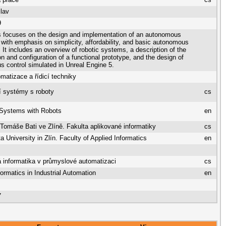
lav
9
s focuses on the design and implementation of an autonomous
 with emphasis on simplicity, affordability, and basic autonomous
. It includes an overview of robotic systems, a description of the
on and configuration of a functional prototype, and the design of
 control simulated in Unreal Engine 5.
matizace a řídicí techniky
ní systémy s roboty
cs
t Systems with Robots
en
 Tomáše Bati ve Zlíně. Fakulta aplikované informatiky
cs
 University in Zlín. Faculty of Applied Informatics
en
 informatika v průmyslové automatizaci
cs
formatics in Industrial Automation
en
7