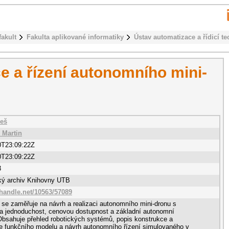
fakult
Fakulta aplikované informatiky
Ústav automatizace a řídicí te
e a řízení autonomního mini-
leš
 Martin
0T23:09:22Z
0T23:09:22Z
3
cký archiv Knihovny UTB
.handle.net/10563/57089
 se zaměřuje na návrh a realizaci autonomního mini-dronu s
a jednoduchost, cenovou dostupnost a základní autonomní
Obsahuje přehled robotických systémů, popis konstrukce a
e funkčního modelu a návrh autonomního řízení simulovaného v