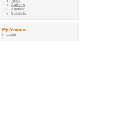
Titles
Authors
Advisor
Subjects
My Account
Login