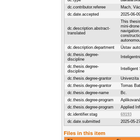
dc.contributor.referee
Mach, Vác
dc.date.accepted
2025-06-0
This thesi
mini-drone
dc.description.abstract-
navigation
translated
constructi
autonomous
dc.description.department
Ústav auto
dc.thesis.degree-
Inteligent
discipline
dc.thesis.degree-
Intelligen
discipline
dc.thesis.degree-grantor
Univerzita
dc.thesis.degree-grantor
Tomas Bata
dc.thesis.degree-name
Bc.
dc.thesis.degree-program
Aplikovaná
dc.thesis.degree-program
Applied In
dc.identifier.stag
69193
dc.date.submitted
2025-05-2
Files in this item