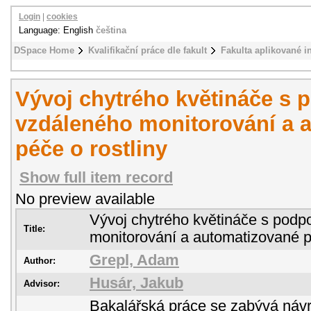
Login
|
cookies
Language: English
čeština
DSpace Home
Kvalifikační práce dle fakult
Fakulta aplikované i
Vývoj chytrého květináče s 
vzdáleného monitorování a 
péče o rostliny
Show full item record
No preview available
Vývoj chytrého květináče s podp
Title:
monitorování a automatizované pé
Grepl, Adam
Author:
Husár, Jakub
Advisor:
Bakalářská práce se zabývá náv