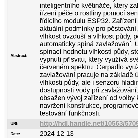
inteligentního květináče, který 
řízení péče o rostliny pomocí se
řídicího modulu ESP32. Zařízení
aktuální podmínky pro pěstování, 
vlhkost ovzduší a vlhkost půdy, p
automaticky spíná zavlažování. U
spínací hodnotu vlhkosti půdy, st
Abstract:
vypnutí přísvitu, který využívá s
červeném spektru. Čerpadlo vyu
zavlažování pracuje na základě 
vlhkosti půdy, ale i senzoru hladi
dostupnosti vody při zavlažování.
obsažen vývoj zařízení od volby
navržení konstrukce, programové
testování funkčnosti.
http://hdl.handle.net/10563/570
URI:
2024-12-13
Date: