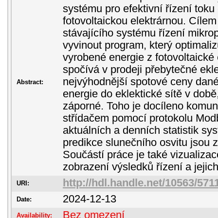
systému pro efektivní řízení toku
fotovoltaickou elektrárnou. Cíle
stávajícího systému řízení mikro
vyvinout program, který optimaliz
vyrobené energie z fotovoltaické 
spočívá v prodeji přebytečné ekl
nejvýhodnější spotové ceny dan
Abstract:
energie do eklektické sítě v dob
záporné. Toho je docíleno komuni
střídačem pomocí protokolu Modb
aktuálních a denních statistik s
predikce slunečního osvitu jsou 
Součástí práce je také vizualizac
zobrazení výsledků řízení a jejich
http://hdl.handle.net/10563/571
URI:
2024-12-13
Date:
Bez omezení
Availability: