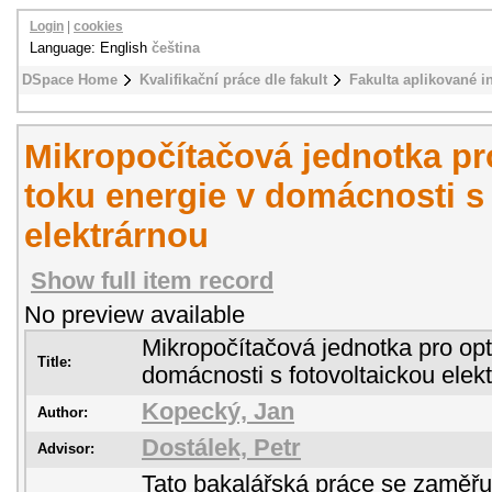
Login
|
cookies
Language: English
čeština
DSpace Home
Kvalifikační práce dle fakult
Fakulta aplikované i
Mikropočítačová jednotka pr
toku energie v domácnosti s 
elektrárnou
Show full item record
No preview available
Mikropočítačová jednotka pro opt
Title:
domácnosti s fotovoltaickou elek
Kopecký, Jan
Author:
Dostálek, Petr
Advisor:
Tato bakalářská práce se zaměřuj