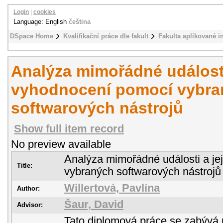
Login
|
cookies
Language: English
čeština
DSpace Home
Kvalifikační práce dle fakult
Fakulta aplikované i
Analýza mimořádné události 
vyhodnocení pomocí vybra
softwarových nástrojů
Show full item record
No preview available
Analýza mimořádné události a je
Title:
vybraných softwarových nástrojů
Willertová, Pavlína
Author:
Šaur, David
Advisor:
Tato diplomová práce se zabývá 