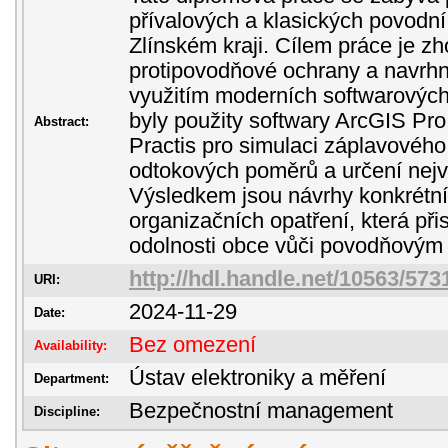
přívalových a klasických povodní
Zlínském kraji. Cílem práce je z
protipovodňové ochrany a navrhn
využitím moderních softwarových 
byly použity softwary ArcGIS Pro,
Abstract:
Practis pro simulaci záplavovéh
odtokových poměrů a určení nejv
Výsledkem jsou návrhy konkrétní
organizačních opatření, která při
odolnosti obce vůči povodňovým 
http://hdl.handle.net/10563/573
URI:
2024-11-29
Date:
Bez omezení
Availability:
Ústav elektroniky a měření
Department:
Bezpečnostní management
Discipline: