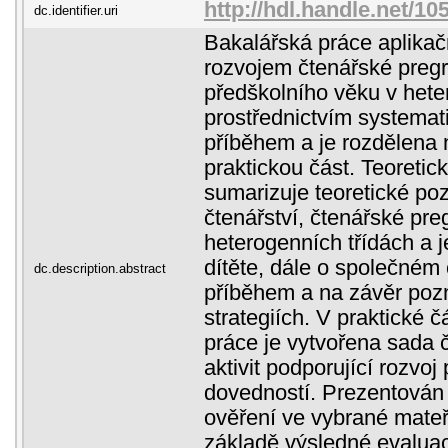
http://hdl.handle.net/1
dc.identifier.uri
Bakalářská práce aplikač
rozvojem čtenářské pregr
předškolního věku v hete
prostřednictvím systemat
příběhem a je rozdělena 
praktickou část. Teoretic
sumarizuje teoretické po
čtenářství, čtenářské pre
heterogenních třídách a je
dítěte, dále o společném č
dc.description.abstract
příběhem a na závěr poz
strategiích. V praktické č
práce je vytvořena sada 
aktivit podporující rozvo
dovedností. Prezentován 
ověření ve vybrané mateř
základě výsledné evaluac