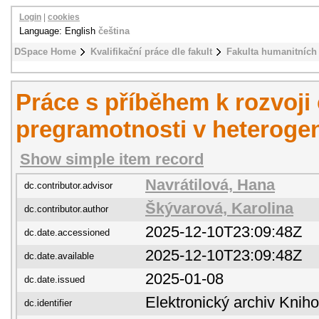
Login
|
cookies
Language: English
čeština
DSpace Home
Kvalifikační práce dle fakult
Fakulta humanitních 
Práce s příběhem k rozvoji
pregramotnosti v heterogen
Show simple item record
Navrátilová, Hana
dc.contributor.advisor
Škývarová, Karolina
dc.contributor.author
2025-12-10T23:09:48Z
dc.date.accessioned
2025-12-10T23:09:48Z
dc.date.available
2025-01-08
dc.date.issued
Elektronický archiv Kni
dc.identifier