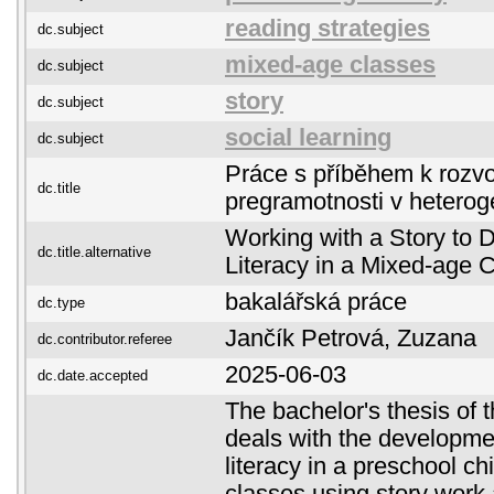
reading strategies
dc.subject
mixed-age classes
dc.subject
story
dc.subject
social learning
dc.subject
Práce s příběhem k rozvo
dc.title
pregramotnosti v heteroge
Working with a Story to 
dc.title.alternative
Literacy in a Mixed-age 
bakalářská práce
dc.type
Jančík Petrová, Zuzana
dc.contributor.referee
2025-06-03
dc.date.accepted
The bachelor's thesis of t
deals with the developmen
literacy in a preschool ch