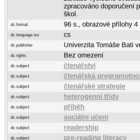
zpracováno doporučení p
škol.
96 s., obrazové přílohy 4 
dc.format
cs
dc.language.iso
Univerzita Tomáše Bati v
dc.publisher
Bez omezení
dc.rights
čtenářství
dc.subject
čtenářská pregramotno
dc.subject
čtenářské strategie
dc.subject
heterogenní třídy
dc.subject
příběh
dc.subject
sociální učení
dc.subject
readership
dc.subject
pre-reading literacy
dc.subject