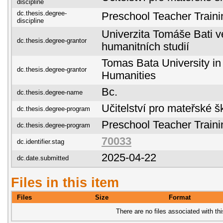
discipline
dc.thesis.degree-
Preschool Teacher Traini
discipline
Univerzita Tomáše Bati ve
dc.thesis.degree-grantor
humanitních studií
Tomas Bata University in 
dc.thesis.degree-grantor
Humanities
Bc.
dc.thesis.degree-name
Učitelství pro mateřské š
dc.thesis.degree-program
Preschool Teacher Traini
dc.thesis.degree-program
70033
dc.identifier.stag
2025-04-22
dc.date.submitted
Files in this item
Files
Size
Format
There are no files associated with thi