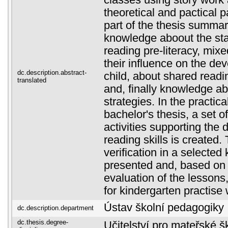
classes using story work 
theoretical and pactical p
part of the thesis summar
knowledge aboout the sta
reading pre-literacy, mix
their influence on the de
dc.description.abstract-
child, about shared readi
translated
and, finally knowledge a
strategies. In the practical
bachelor's thesis, a set 
activities supporting the
reading skills is created.
verification in a selected
presented and, based on 
evaluation of the lesson
for kindergarten practise
Ústav školní pedagogiky
dc.description.department
dc.thesis.degree-
Učitelství pro mateřské š