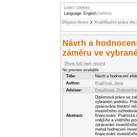
Login
|
cookies
Language: English
čeština
DSpace Home
Kvalifikační práce dle 
Návrh a hodnocení 
záměru ve vybrané
Show full item record
No preview available
Title:
Návrh a hodnocení efek
Author:
Krajčová, Jana
Advisor:
Pavelková, Drahomíra
Diplomová práce se za
vybraném podniku. Práce
zpracována literární re
investičního rozhodová
Abstract:
financování. Praktická
vnějšího a vnitřního pr
zpracování investičníh
metod hodnocení investi
financování investiční