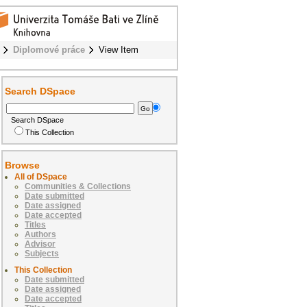
Diplomové práce
View Item
Search DSpace
Search DSpace
This Collection
Browse
All of DSpace
Communities & Collections
Date submitted
Date assigned
Date accepted
Titles
Authors
Advisor
Subjects
This Collection
Date submitted
Date assigned
Date accepted