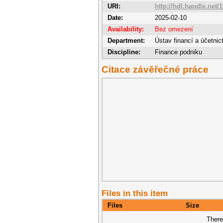
URI:
http://hdl.handle.net/
Date:
2025-02-10
Availability:
Bez omezení
Department:
Ústav financí a účetnic
Discipline:
Finance podniku
Citace závěřečné práce
Files in this item
Files
Size
There