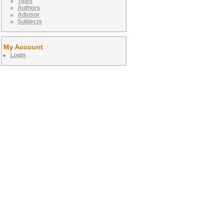
Titles
Authors
Advisor
Subjects
My Account
Login