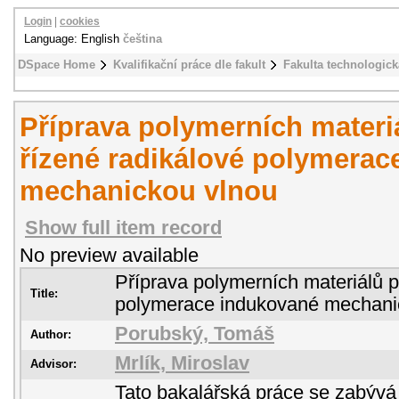
Login
|
cookies
Language: English
čeština
DSpace Home
Kvalifikační práce dle fakult
Fakulta technologick
Příprava polymerních mater
řízené radikálové polymerac
mechanickou vlnou
Show full item record
No preview available
Příprava polymerních materiálů 
Title:
polymerace indukované mechani
Porubský, Tomáš
Author:
Mrlík, Miroslav
Advisor:
Tato bakalářská práce se zabývá 