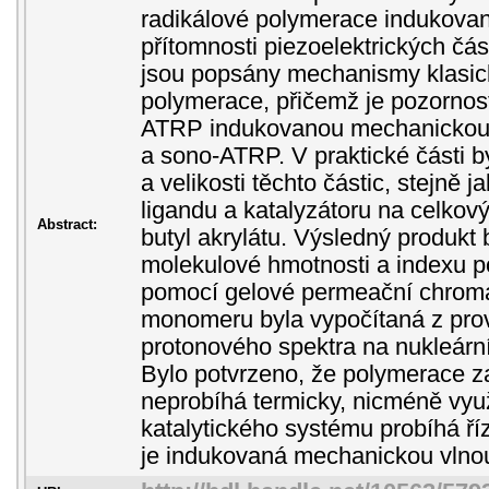
radikálové polymerace indukova
přítomnosti piezoelektrických část
jsou popsány mechanismy klasick
polymerace, přičemž je pozornos
ATRP indukovanou mechanickou
a sono-ATRP. V praktické části b
a velikosti těchto částic, stejně j
ligandu a katalyzátoru na celko
Abstract:
butyl akrylátu. Výsledný produkt 
molekulové hmotnosti a indexu p
pomocí gelové permeační chroma
monomeru byla vypočítaná z pr
protonového spektra na nukleárn
Bylo potvrzeno, že polymerace 
neprobíhá termicky, nicméně vyu
katalytického systému probíhá ří
je indukovaná mechanickou vlno