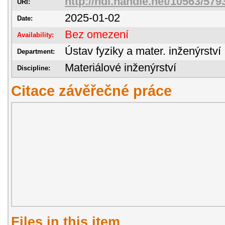
http://hdl.handle.net/10563/579
URI:
2025-01-02
Date:
Bez omezení
Availability:
Ústav fyziky a mater. inženýrství
Department:
Materiálové inženýrství
Discipline:
Citace závěřečné práce
Files in this item