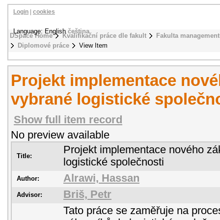
Login
|
cookies
Language: English
čeština
DSpace Home
Kvalifikační práce dle fakult
Fakulta management
Diplomové práce
View Item
Projekt implementace nové
vybrané logistické společn
Show full item record
No preview available
Projekt implementace nového zá
Title:
logistické společnosti
Alrawi, Hassan
Author:
Briš, Petr
Advisor:
Tato práce se zaměřuje na proc