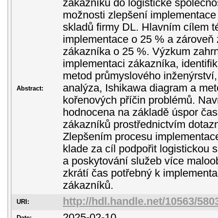
zákazníků do logistické společnos
možnosti zlepšení implementace
skladů firmy DL. Hlavním cílem té
implementace o 25 % a zároveň z
zákazníka o 25 %. Výzkum zahrn
implementaci zákazníka, identifika
metod průmyslového inženýrství
analýza, Ishikawa diagram a me
Abstract:
kořenových příčin problémů. Nav
hodnocena na základě úspor čas
zákazníků prostřednictvím dotazn
Zlepšením procesu implementace 
klade za cíl podpořit logistickou 
a poskytování služeb více maloo
zkrátí čas potřebný k implementa
zákazníků.
http://hdl.handle.net/10563/580
URI:
2025-02-10
Date: