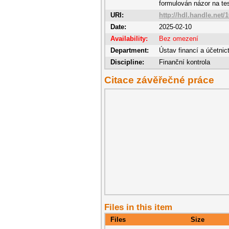
formulován názor na tes
URI:
http://hdl.handle.net/
Date:
2025-02-10
Availability:
Bez omezení
Department:
Ústav financí a účetnic
Discipline:
Finanční kontrola
Citace závěřečné práce
Files in this item
Files
Size