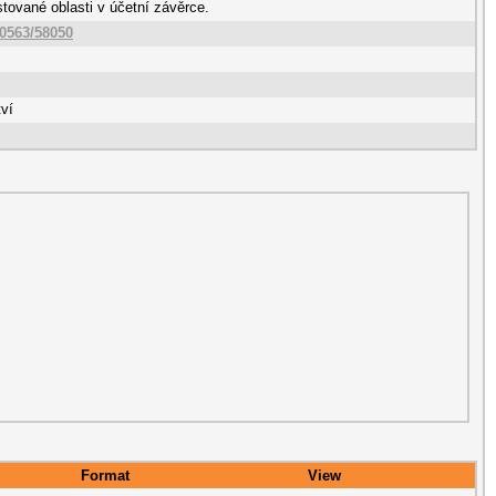
tované oblasti v účetní závěrce.
10563/58050
tví
Format
View