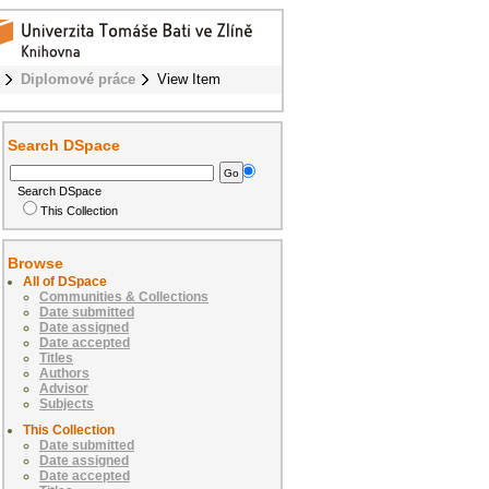
Diplomové práce
View Item
Search DSpace
Search DSpace
This Collection
Browse
All of DSpace
Communities & Collections
Date submitted
Date assigned
Date accepted
Titles
Authors
Advisor
Subjects
This Collection
Date submitted
Date assigned
Date accepted