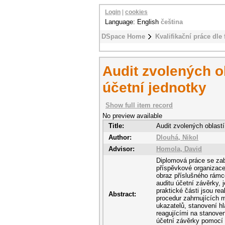
Login
|
cookies
Language: English
čeština
DSpace Home
Kvalifikační práce dle 
Audit zvolených o
účetní jednotky
Show full item record
No preview available
Title:
Audit zvolených oblastí
Author:
Dlouhá, Nikol
Advisor:
Homola, David
Diplomová práce se zab
příspěvkové organizace.
obraz příslušného rámce
auditu účetní závěrky, 
praktické části jsou re
Abstract:
procedur zahrnujících 
ukazatelů, stanovení h
reagujícími na stanoven
účetní závěrky pomocí a