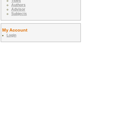
Titles
Authors
Advisor
Subjects
My Account
Login