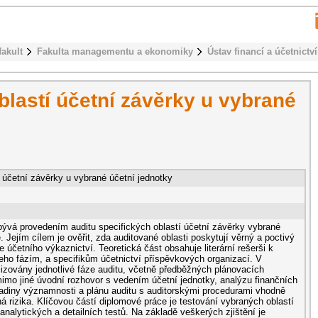
fakult
Fakulta managementu a ekonomiky
Ústav financí a účetnictví
blastí účetní závěrky u vybrané
 účetní závěrky u vybrané účetní jednotky
ývá provedením auditu specifických oblastí účetní závěrky vybrané
 Jejím cílem je ověřit, zda auditované oblasti poskytují věrný a poctivý
 účetního výkaznictví. Teoretická část obsahuje literární rešerši k
jeho fázím, a specifikům účetnictví příspěvkových organizací. V
alizovány jednotlivé fáze auditu, včetně předběžných plánovacích
mimo jiné úvodní rozhovor s vedením účetní jednotky, analýzu finančních
ladiny významnosti a plánu auditu s auditorskými procedurami vhodně
á rizika. Klíčovou částí diplomové práce je testování vybraných oblastí
nalytických a detailních testů. Na základě veškerých zjištění je