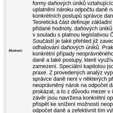
formy daňových úniků vztahujíc
uplatnění nároku odpočtu daně n
konkrétních postupů správce daně
Teoretická část definuje základní
přidané hodnoty, daňových úniků 
v souladu s platnou legislativou 
Součástí je také přehled již zave
odhalování daňových úniků. Prak
Abstract:
konkrétní případy neoprávněnéh
daně a také postupy, které využí
zamezení. Speciální kapitolou jso
praxe. Z provedených analýz vypl
správce daně není v některých 
neoprávněný nárok na odpočet 
prokázat, a to z důvodu mezer v 
závěr jsou navržena konkrétní op
přispět ke snížení možností neo
odpočet daně a zefektivnit tím v