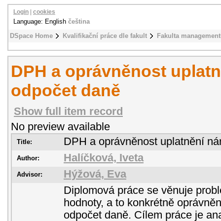
Login
|
cookies
Language: English
čeština
DSpace Home
Kvalifikační práce dle fakult
Fakulta management
DPH a oprávněnost uplatn
odpočet daně
Show full item record
No preview available
DPH a oprávněnost uplatnění ná
Title:
Halíčková, Iveta
Author:
Hýžová, Eva
Advisor:
Diplomová práce se věnuje probl
hodnoty, a to konkrétně oprávněn
odpočet daně. Cílem práce je ana