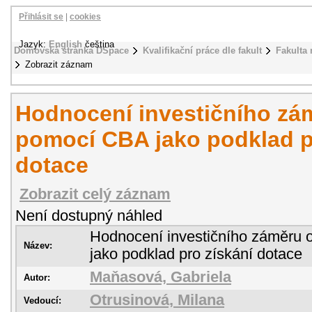
Přihlásit se
|
cookies
Jazyk:
English
čeština
Domovská stránka DSpace
Kvalifikační práce dle fakult
Fakulta
Zobrazit záznam
Hodnocení investičního zám
pomocí CBA jako podklad p
dotace
Zobrazit celý záznam
Není dostupný náhled
Hodnocení investičního záměru 
Název:
jako podklad pro získání dotace
Maňasová, Gabriela
Autor:
Otrusinová, Milana
Vedoucí: