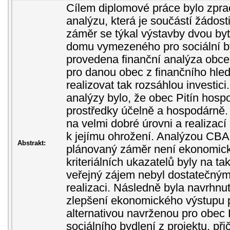
Cílem diplomové práce bylo zprac
analýzu, která je součástí žádost
záměr se týkal výstavby dvou b
domu vymezeného pro sociální by
provedena finanční analýza obce, 
pro danou obec z finančního hle
realizovat tak rozsáhlou investic
analýzy bylo, že obec Pitín hosp
prostředky účelně a hospodárně. 
na velmi dobré úrovni a realizací
k jejímu ohrožení. Analýzou CBA 
Abstrakt:
plánovaný záměr není ekonomic
kriteriálních ukazatelů byly na ta
veřejný zájem nebyl dostatečným
realizaci. Následně byla navrhnut
zlepšení ekonomického výstupu p
alternativou navrženou pro obec P
sociálního bydlení z projektu, př