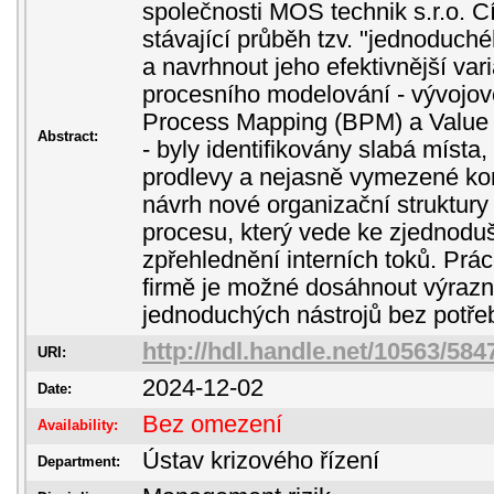
společnosti MOS technik s.r.o. C
stávající průběh tzv. "jednoduch
a navrhnout jeho efektivnější va
procesního modelování - vývojo
Process Mapping (BPM) a Value
Abstract:
- byly identifikovány slabá místa
prodlevy a nejasně vymezené k
návrh nové organizační struktury 
procesu, který vede ke zjednoduš
zpřehlednění interních toků. Prác
firmě je možné dosáhnout výraz
jednoduchých nástrojů bez potřeb
http://hdl.handle.net/10563/584
URI:
2024-12-02
Date:
Bez omezení
Availability:
Ústav krizového řízení
Department: