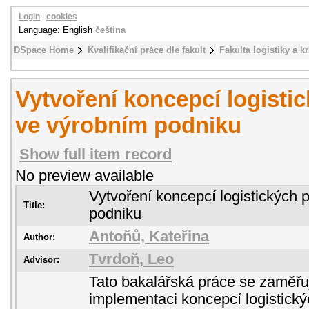
Login
|
cookies
Language: English
čeština
DSpace Home
Kvalifikační práce dle fakult
Fakulta logistiky a k
Vytvoření koncepcí logisti
ve výrobním podniku
Show full item record
No preview available
Vytvoření koncepcí logistických
Title:
podniku
Antoňů, Kateřina
Author:
Tvrdoň, Leo
Advisor:
Tato bakalářská práce se zaměřu
implementaci koncepcí logistick