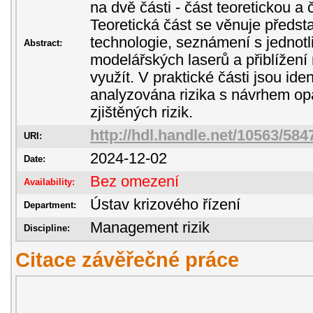
na dvě části - část teoretickou a 
Teoretická část se věnuje předs
technologie, seznámení s jednotl
Abstract:
modelářských laserů a přiblížení 
využít. V praktické části jsou ide
analyzována rizika s návrhem opa
zjištěných rizik.
http://hdl.handle.net/10563/584
URI:
2024-12-02
Date:
Bez omezení
Availability:
Ústav krizového řízení
Department:
Management rizik
Discipline:
Citace závěřečné práce