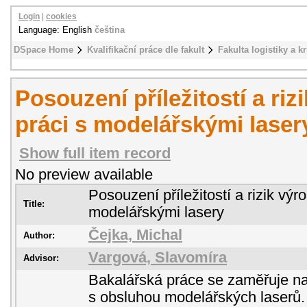
Login
|
cookies
Language: English
čeština
DSpace Home
Kvalifikační práce dle fakult
Fakulta logistiky a k
Posouzení příležitostí a riz
práci s modelářskými laser
Show full item record
No preview available
Posouzení příležitostí a rizik výro
Title:
modelářskými lasery
Čejka, Michal
Author:
Vargová, Slavomíra
Advisor:
Bakalářská práce se zaměřuje na
s obsluhou modelářských laserů. 