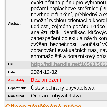
evakuačního plánu pro vybranou 
požární poplachové směrnice (PP
navrhnout funkční, přehledný a e
umožní rychlou orientaci a koord
Abstract:
události, zejména požáru. Práce
analýzu rizik, identifikaci klíčov
zabezpečení objektu a návrh kon
zvýšení bezpečnosti. Součástí výs
zpracování evakuačních tras, ná
shromaždiště a dotazníkový prů
http://hdl.handle.net/10563/586
URI:
2024-12-02
Date:
Bez omezení
Availability:
Ústav ochrany obyvatelstva
Department:
Ochrana obyvatelstva
Discipline:
Citace závěřečné práce