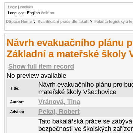
Login
|
cookies
Language: English
čeština
DSpace Home
Kvalifikační práce dle fakult
Fakulta logistiky a k
Návrh evakuačního plánu 
Základní a mateřské školy
Show full item record
No preview available
Návrh evakuačního plánu pro bu
Title:
mateřské školy Všechovice
Vránová, Tina
Author:
Pekaj, Robert
Advisor:
Tato bakalářská práce se zabývá
bezpečnosti ve školských zaříze