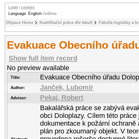
Login
|
cookies
Language: English
čeština
DSpace Home
Kvalifikační práce dle fakult
Fakulta logistiky a k
Evakuace Obecního úřadu
Show full item record
No preview available
Evakuace Obecního úřadu Dolop
Title:
Janček, Lubomír
Author:
Pekaj, Robert
Advisor:
Bakalářská práce se zabývá eva
obci Doloplazy. Cílem této práce 
dokumentace k požární ochraně 
plán pro zkoumaný objekt. V teore