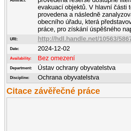
provedena rešerše dostupné liter
Abstract:
evakuací objektů. V hlavní části 
provedena a následně zanalyzov
obecního úřadu, která představova
práce, pro získání úspěšného nap
http://hdl.handle.net/10563/586
URI:
2024-12-02
Date:
Bez omezení
Availability:
Ústav ochrany obyvatelstva
Department:
Ochrana obyvatelstva
Discipline:
Citace závěřečné práce