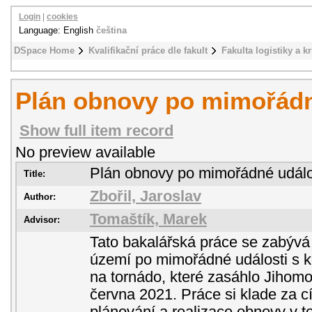
Login
|
cookies
Language: English
čeština
DSpace Home
Kvalifikační práce dle fakult
Fakulta logistiky a k
Plán obnovy po mimořádn
Show full item record
No preview available
Plán obnovy po mimořádné událo
Title:
Zbořil, Jaroslav
Author:
Tomaštík, Marek
Advisor:
Tato bakalářská práce se zabývá
území po mimořádné události s 
na tornádo, které zasáhlo Jihomo
června 2021. Práce si klade za c