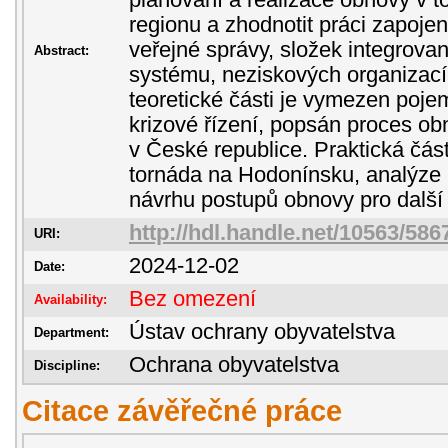
plánování a realizace obnovy v
regionu a zhodnotit práci zapoje
veřejné správy, složek integrov
Abstract:
systému, neziskových organizací
teoretické části je vymezen poj
krizové řízení, popsán proces obn
v České republice. Praktická čás
tornáda na Hodonínsku, analýze
návrhu postupů obnovy pro další
http://hdl.handle.net/10563/586
URI:
2024-12-02
Date:
Bez omezení
Availability:
Ústav ochrany obyvatelstva
Department:
Ochrana obyvatelstva
Discipline:
Citace závěřečné práce