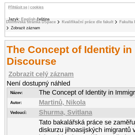
Přihlásit se
|
cookies
Jazyk:
English
čeština
Domovská stránka DSpace
Kvalifikační práce dle fakult
Fakulta 
Zobrazit záznam
The Concept of Identity in
Discourse
Zobrazit celý záznam
Není dostupný náhled
The Concept of Identity in Immig
Název:
Martinů, Nikola
Autor:
Shurma, Svitlana
Vedoucí:
Tato bakalářská práce se zaměřuj
diskurzu jihoasijských imigrant