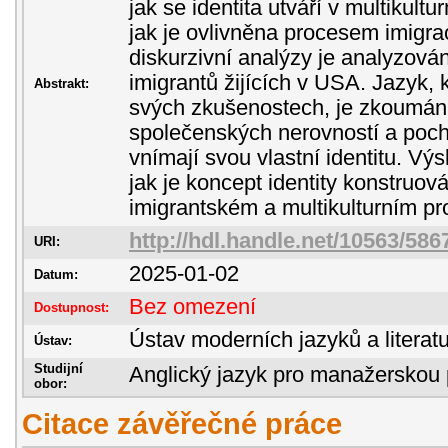
jak se identita utváří v multikult
jak je ovlivněna procesem imigra
diskurzivní analýzy je analyzová
imigrantů žijících v USA. Jazyk, 
Abstrakt:
svých zkušenostech, je zkoumán
společenských nerovností a pocho
vnímají svou vlastní identitu. Vý
jak je koncept identity konstruo
imigrantském a multikulturním pro
http://hdl.handle.net/10563/586
URI:
2025-01-02
Datum:
Bez omezení
Dostupnost:
Ústav moderních jazyků a literatu
Ústav:
Studijní
Anglický jazyk pro manažerskou 
obor:
Citace závěřečné práce