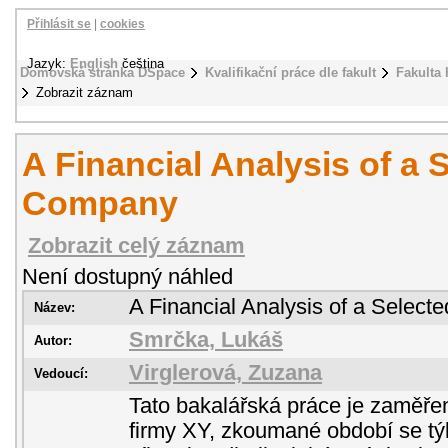
Přihlásit se
|
cookies
Jazyk:
English
čeština
Domovská stránka DSpace
Kvalifikační práce dle fakult
Fakulta 
Zobrazit záznam
A Financial Analysis of a 
Company
Zobrazit celý záznam
Není dostupný náhled
A Financial Analysis of a Selec
Název:
Smrčka, Lukáš
Autor:
Virglerová, Zuzana
Vedoucí:
Tato bakalářská práce je zaměře
firmy XY, zkoumané období se tý