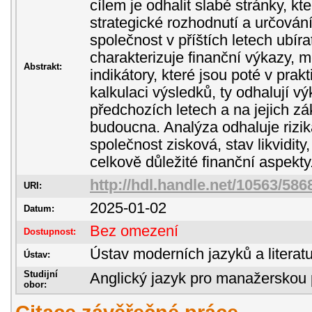
cílem je odhalit slabé stránky, kt
strategické rozhodnutí a určován
společnost v příštích letech ubíra
charakterizuje finanční výkazy, 
Abstrakt:
indikátory, které jsou poté v prakt
kalkulaci výsledků, ty odhalují v
předchozích letech a na jejich zá
budoucna. Analýza odhaluje rizika
společnost zisková, stav likvidity
celkově důležité finanční aspekty
http://hdl.handle.net/10563/586
URI:
2025-01-02
Datum:
Bez omezení
Dostupnost:
Ústav moderních jazyků a literatu
Ústav:
Studijní
Anglický jazyk pro manažerskou 
obor: