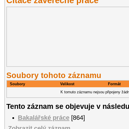
Citace závěřečné práce
Soubory tohoto záznamu
Soubory
Velikost
Formát
K tomuto záznamu nejsou připojeny žádn
Tento záznam se objevuje v následu
Bakalářské práce
[864]
Zobrazit celý záznam