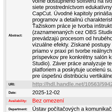
voľne dostupného softvéru na tvo
siete prostredníctvom edukatívny
CapCut. Úvodné kapitoly prinášaj
programov a detailnú charakterist
Ťažiskom práce je tvorba inštruk
(zaznamenaných cez OBS Studio),
Abstract:
prevádzajú procesom od hrubého 
vizuálne efekty. Získané postupy
priamo v praxi pri tvorbe reálny
príspevkov pre konkrétny salón 
Studio). Záver práce analyzuje te
platforiem a poskytuje ucelenú 
pre úspešnú distribúciu vertikál
http://hdl.handle.net/10563/594
URI:
2025-12-02
Date:
Bez omezení
Availability:
Ústav počítačových a komunikač
Department: