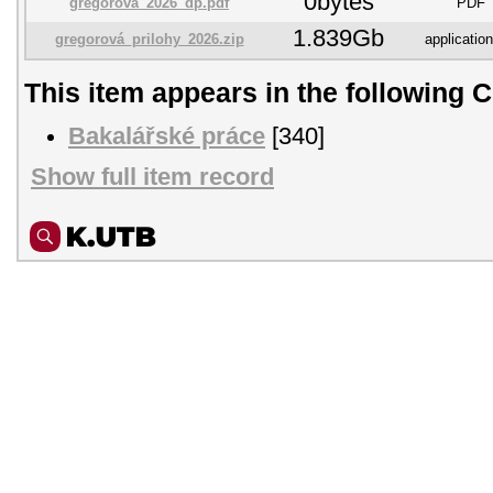
0bytes
gregorová_2026_dp.pdf
PDF
1.839Gb
gregorová_prilohy_2026.zip
application
This item appears in the following C
Bakalářské práce
[340]
Show full item record