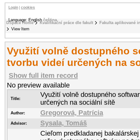
Login
|
cookies
Language: English
čeština
DSpace Home
Kvalifikační práce dle fakult
Fakulta aplikované i
View Item
Využití volně dostupného s
tvorbu videí určených na so
Show full item record
No preview available
Využití volně dostupného softwar
Title:
určených na sociální sítě
Gregorová, Patrícia
Author:
Sysala, Tomáš
Advisor:
Cieľom predkladanej bakalárskej p