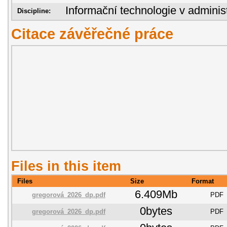
Informační technologie v administ
Discipline:
Citace závěřečné práce
Files in this item
Files
Size
Format
6.409Mb
gregorová_2026_dp.pdf
PDF
0bytes
gregorová_2026_dp.pdf
PDF