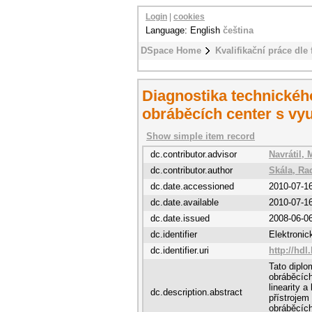
Login
|
cookies
Language: English
čeština
DSpace Home
Kvalifikační práce dle 
Diagnostika technického
obráběcích center s vyu
Show simple item record
dc.contributor.advisor
Navrátil, 
dc.contributor.author
Skála, Ra
dc.date.accessioned
2010-07-1
dc.date.available
2010-07-1
dc.date.issued
2008-06-0
dc.identifier
Elektroni
dc.identifier.uri
http://hdl
Tato dipl
obráběcích
linearity a
dc.description.abstract
přístrojem
obráběcích