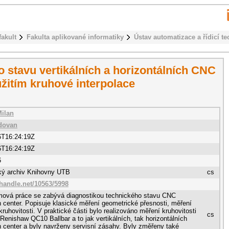
fakult
Fakulta aplikované informatiky
Ústav automatizace a řídicí te
 stavu vertikálních a horizontálních CNC
žitím kruhové interpolace
Milan
dovan
6T16:24:19Z
6T16:24:19Z
6
cký archiv Knihovny UTB
cs
.handle.net/10563/5998
omová práce se zabývá diagnostikou technického stavu CNC
 center. Popisuje klasické měření geometrické přesnosti, měření
 kruhovitosti. V praktické části bylo realizováno měření kruhovitosti
cs
 Renishaw QC10 Ballbar a to jak vertikálních, tak horizontálních
 center a byly navrženy servisní zásahy. Byly změřeny také