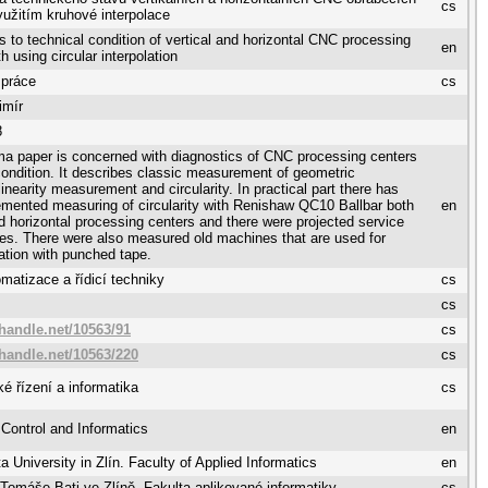
cs
yužitím kruhové interpolace
s to technical condition of vertical and horizontal CNC processing
en
h using circular interpolation
 práce
cs
imír
8
ma paper is concerned with diagnostics of CNC processing centers
condition. It describes classic measurement of geometric
inearity measurement and circularity. In practical part there has
mented measuring of circularity with Renishaw QC10 Ballbar both
en
nd horizontal processing centers and there were projected service
ces. There were also measured old machines that are used for
tion with punched tape.
matizace a řídicí techniky
cs
cs
.handle.net/10563/91
cs
.handle.net/10563/220
cs
é řízení a informatika
cs
Control and Informatics
en
 University in Zlín. Faculty of Applied Informatics
en
 Tomáše Bati ve Zlíně. Fakulta aplikované informatiky
cs