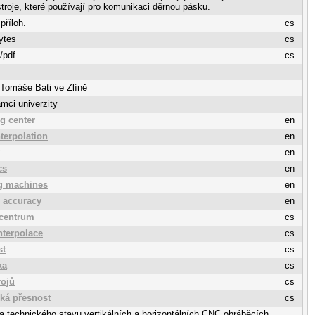
stroje, které používají pro komunikaci děrnou pásku.
 příloh.
cs
ytes
cs
/pdf
cs
 Tomáše Bati ve Zlíně
mci univerzity
g center
en
nterpolation
en
en
cs
en
g machines
en
 accuracy
en
 centrum
cs
nterpolace
cs
st
cs
ka
cs
rojů
cs
ká přesnost
cs
a technického stavu vertikálních a horizontálních CNC obráběcích