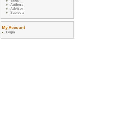
Titles
Authors
Advisor
Subjects
My Account
Login