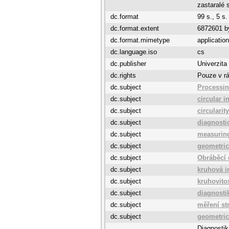
zastaralé 
dc.format
99 s., 5 s.
dc.format.extent
6872601 b
dc.format.mimetype
application
dc.language.iso
cs
dc.publisher
Univerzita
dc.rights
Pouze v rá
dc.subject
Processin
dc.subject
circular i
dc.subject
circularity
dc.subject
diagnosti
dc.subject
measurin
dc.subject
geometric
dc.subject
Obráběcí
dc.subject
kruhová i
dc.subject
kruhovito
dc.subject
diagnosti
dc.subject
měření st
dc.subject
geometric
Diagnostik