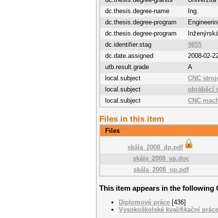
dc.thesis.degree-name
Ing.
dc.thesis.degree-program
Engineerin
dc.thesis.degree-program
Inženýrská
dc.identifier.stag
9855
dc.date.assigned
2008-02-2
utb.result.grade
A
local.subject
CNC stroj
local.subject
obráběcí s
local.subject
CNC mach
Files in this item
Files
skála_2008_dp.pdf
skála_2008_vp.doc
skála_2008_op.pdf
This item appears in the following 
Diplomové práce
[436]
Vysokoškolské kvalifikační prác