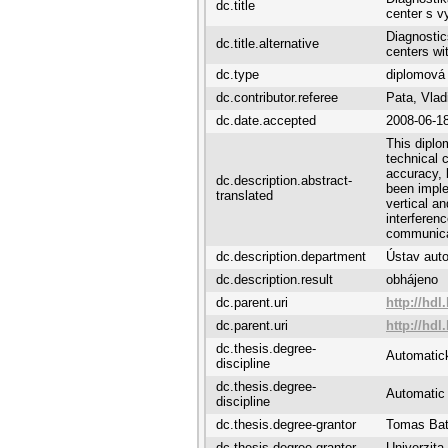
dc.title
center s v
Diagnostic
dc.title.alternative
centers wit
dc.type
diplomová
dc.contributor.referee
Pata, Vlad
dc.date.accepted
2008-06-1
This diplo
technical 
accuracy, l
dc.description.abstract-
been imple
translated
vertical a
interferen
communica
dc.description.department
Ústav auto
dc.description.result
obhájeno
dc.parent.uri
http://hdl
dc.parent.uri
http://hdl
dc.thesis.degree-
Automatick
discipline
dc.thesis.degree-
Automatic 
discipline
dc.thesis.degree-grantor
Tomas Bata
dc.thesis.degree-grantor
Univerzita