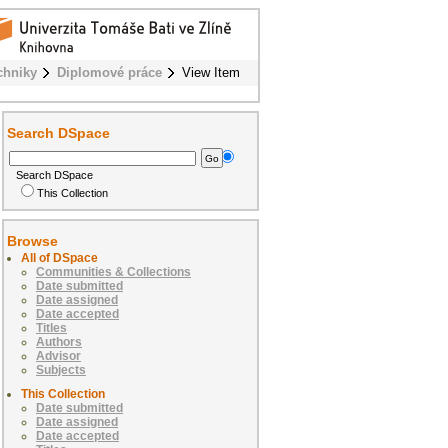
chniky
Diplomové práce
View Item
Search DSpace
Search DSpace
This Collection
Browse
All of DSpace
Communities & Collections
Date submitted
Date assigned
Date accepted
Titles
Authors
Advisor
Subjects
This Collection
Date submitted
Date assigned
Date accepted