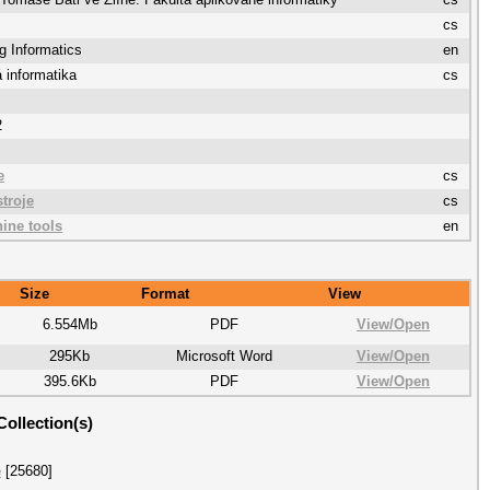
cs
g Informatics
en
 informatika
cs
2
e
cs
troje
cs
ine tools
en
Size
Format
View
6.554Mb
PDF
View/
Open
295Kb
Microsoft Word
View/
Open
395.6Kb
PDF
View/
Open
Collection(s)
e
[25680]