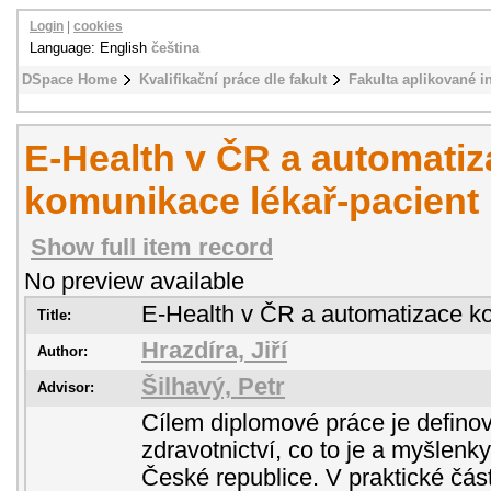
Login
|
cookies
Language: English
čeština
DSpace Home
Kvalifikační práce dle fakult
Fakulta aplikované i
E-Health v ČR a automatiz
komunikace lékař-pacient
Show full item record
No preview available
E-Health v ČR a automatizace ko
Title:
Hrazdíra, Jiří
Author:
Šilhavý, Petr
Advisor:
Cílem diplomové práce je definov
zdravotnictví, co to je a myšlenky
České republice. V praktické čás