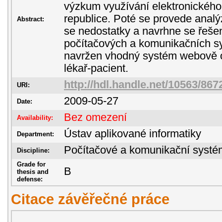
výzkum využívání elektronického
republice. Poté se provede analýz
Abstract:
se nedostatky a navrhne se řešen
počítačových a komunikačních s
navržen vhodný systém webově 
lékař-pacient.
http://hdl.handle.net/10563/867
URI:
2009-05-27
Date:
Bez omezení
Availability:
Ústav aplikované informatiky
Department:
Počítačové a komunikační systé
Discipline:
Grade for
B
thesis and
defense:
Citace závěřečné práce