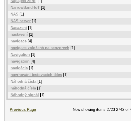
Napájecí zdroj
[1]
NarrowBand-IoT
[1]
NAS
[1]
NAS server
[1]
Nasazení
[1]
nastavení
[1]
navigace
[4]
navigace založená na senzorech
[1]
Navigation
[1]
navigation
[4]
navigácia
[1]
navrhování testovacích těles
[1]
Náhodná čísla
[1]
náhodná čísla
[1]
Náhodný signál
[1]
Previous Page
Now showing items 2723-2742 of 