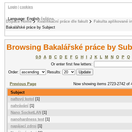
Login
|
cookies
Language: English
čeština
DSpace Home
Kvalifikační práce dle fakult
Fakulta aplikované i
Bakalářské práce by Subject
Browsing Bakalářské práce by Sub
0-9
A
B
C
D
E
F
G
H
I
J
K
L
M
N
O
P
Q
Or enter first few letters:
Order:
Results:
Previous Page
Now showing items 2723-2742 of 
Subject
naftový kotol
[1]
nahrávání
[1]
Nano SocketLAN
[1]
nanohardness test
[1]
napájací zdroj
[1]