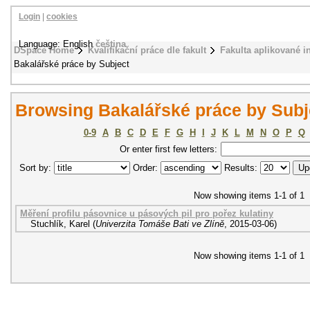
Login
|
cookies
Language: English
čeština
DSpace Home
Kvalifikační práce dle fakult
Fakulta aplikované i
Bakalářské práce by Subject
Browsing Bakalářské práce by Sub
0-9
A
B
C
D
E
F
G
H
I
J
K
L
M
N
O
P
Q
Or enter first few letters:
Sort by:
Order:
Results:
Now showing items 1-1 of 1
Měření profilu pásovnice u pásových pil pro pořez kulatiny
Stuchlík, Karel
(
Univerzita Tomáše Bati ve Zlíně
,
2015-03-06
)
Now showing items 1-1 of 1