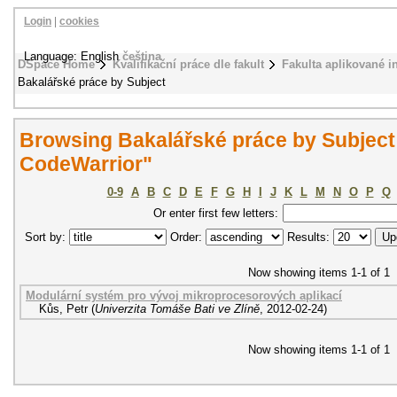
Login
|
cookies
Language: English
čeština
DSpace Home
Kvalifikační práce dle fakult
Fakulta aplikované i
Bakalářské práce by Subject
Browsing Bakalářské práce by Subjec
CodeWarrior"
0-9
A
B
C
D
E
F
G
H
I
J
K
L
M
N
O
P
Q
Or enter first few letters:
Sort by:
Order:
Results:
Now showing items 1-1 of 1
Modulární systém pro vývoj mikroprocesorových aplikací
Kůs, Petr
(
Univerzita Tomáše Bati ve Zlíně
,
2012-02-24
)
Now showing items 1-1 of 1