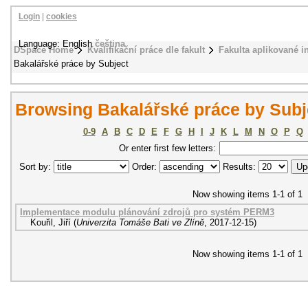
Login
|
cookies
Language: English
čeština
DSpace Home
Kvalifikační práce dle fakult
Fakulta aplikované i
Bakalářské práce by Subject
Browsing Bakalářské práce by Subj
0-9
A
B
C
D
E
F
G
H
I
J
K
L
M
N
O
P
Q
Or enter first few letters:
Sort by:
Order:
Results:
Now showing items 1-1 of 1
Implementace modulu plánování zdrojů pro systém PERM3
Kouřil, Jiří
(
Univerzita Tomáše Bati ve Zlíně
,
2017-12-15
)
Now showing items 1-1 of 1