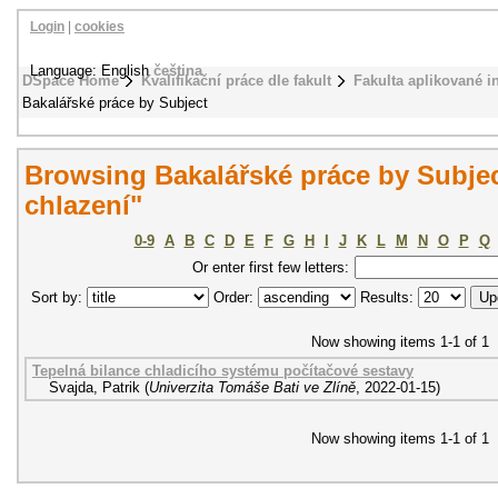
Login
|
cookies
Language: English
čeština
DSpace Home
Kvalifikační práce dle fakult
Fakulta aplikované i
Bakalářské práce by Subject
Browsing Bakalářské práce by Subjec
chlazení"
0-9
A
B
C
D
E
F
G
H
I
J
K
L
M
N
O
P
Q
Or enter first few letters:
Sort by:
Order:
Results:
Now showing items 1-1 of 1
Tepelná bilance chladicího systému počítačové sestavy
Svajda, Patrik
(
Univerzita Tomáše Bati ve Zlíně
,
2022-01-15
)
Now showing items 1-1 of 1